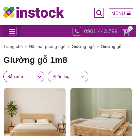
MENU
0
0901.443.799
Trụ sở
Trang chủ
Nội thất phòng ngủ
Giường ngủ
Giường gỗ
Giường gỗ 1m8
Sắp xếp
Phân loại
chính: