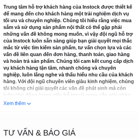
Điểm,
chính hãng, có đầy đủ điều kiện đổi trả,
từng giao dịch.
Instock không chỉ chú trọng đến chất
các mẹo thực tế giúp khách hàng chuẩn
Trung tâm hỗ trợ khách hàng của Instock được thiết kế
hoàn tiền minh bạch và được đội ngũ
lượng nội thất mà còn cam kết đồng
bị trước khi nhận hàng. Đây là cẩm nang
để mang đến cho khách hàng một trải nghiệm dịch vụ
chăm sóc khách hàng Instock hỗ trợ tận
hành cùng khách hàng trong suốt quá
toàn diện giúp trải nghiệm mua sắm tại
tối ưu và chuyên nghiệp. Chúng tôi hiểu rằng việc mua
tâm từ đầu đến cuối. Chính sách này thể
trình sử dụng. Bài viết này sẽ giúp bạn
Instock trở nên minh bạch, an toàn và
sắm và sử dụng sản phẩm nội thất có thể gặp phải
hiện cam kết của chúng tôi trong việc
hiểu rõ quy định, phạm vi, thời hạn và
chuyên nghiệp.
huyện
những vấn đề không mong muốn, vì vậy đội ngũ hỗ trợ
bảo vệ quyền lợi người mua và nâng cao
quy trình bảo hành của Instock – từ cách
sự hài lòng tuyệt đối.
của Instock luôn sẵn sàng giúp bạn giải quyết mọi thắc
yêu cầu hỗ trợ kỹ thuật, thay thế linh
mắc từ việc tìm kiếm sản phẩm, tư vấn chọn lựa và các
kiện cho đến những lưu ý quan trọng để
vấn đề liên quan đến đơn hàng, thanh toán, giao hàng
đảm bảo quyền lợi. Dù bạn chọn mua
và hoàn trả sản phẩm. Chúng tôi cam kết cung cấp dịch
giường, tủ, sofa hay bất kỳ sản phẩm
vụ khách hàng tận tâm, nhanh chóng và chuyên
nào, chính sách bảo hành minh bạch,
nghiệp, luôn lắng nghe và thấu hiểu nhu cầu của khách
Hóc Môn,
tận tâm của Instock sẽ giúp bạn yên tâm
hàng. Với đội ngũ chuyên viên giàu kinh nghiệm, chúng
rằng mọi vấn đề đều được giải quyết
tôi không chỉ giải quyết các vấn đề phát sinh mà còn
nhanh chóng, chuyên nghiệp và công
luôn chủ động trong việc hỗ trợ và cung cấp giải pháp
bằng. Đây là cam kết mà Instock luôn
đặt lên hàng đầu để xứng đáng với niềm
kịp thời. Trung tâm hỗ trợ khách hàng của Instock hoạt
Xem thêm
tin của khách hàng.
động trong suốt giờ hành chính, từ 8:00 sáng đến 5:00
chiều, từ thứ Hai đến thứ Bảy hàng tuần, đảm bảo bạn
TP. HCM
luôn nhận được sự hỗ trợ tốt nhất, bất cứ khi nào bạn
cần.
TƯ VẤN & BÁO GIÁ