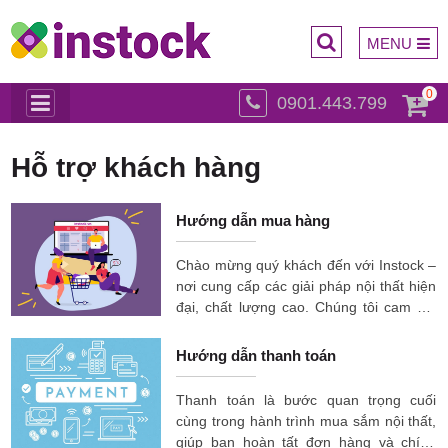
MENU
0
0901.443.799
Trụ sở
Hỗ trợ khách hàng
Hướng dẫn mua hàng
Chào mừng quý khách đến với Instock –
nơi cung cấp các giải pháp nội thất hiện
chính:
đại, chất lượng cao. Chúng tôi cam kết
mang đến một quy trình mua sắm minh
bạch, dễ dàng và nhanh chóng nhất,
Hướng dẫn thanh toán
giúp quý khách kiến tạo không gian sống
và làm việc hoàn hảo. Để đảm bảo trải
Thanh toán là bước quan trọng cuối
nghiệm tốt nhất, quý khách có thể lựa
cùng trong hành trình mua sắm nội thất,
chọn mua sắm qua các kênh: Trực tuyến
giúp bạn hoàn tất đơn hàng và chính