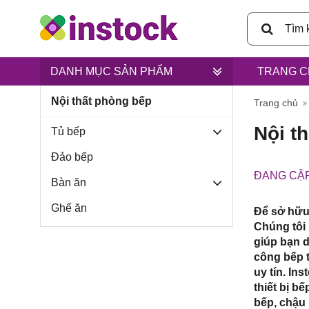
DANH MỤC SẢN PHẨM
TRANG C
Nội thất phòng bếp
Trụ sở ch
Trang chủ
Nội t
Tủ bếp
Đảo bếp
ĐANG CẬP
Bàn ăn
Lân, xã B
Ghế ăn
Để sở hữu 
Chúng tôi 
giúp bạn d
công bếp t
uy tín. In
thiết bị b
bếp, chậu 