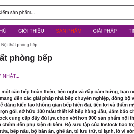
HỦ
GIỚI THIỆU
SẢN PHẨM
GIẢI PHÁP
T
ính: 3/6D,
Nội thất phòng bếp
hất phòng bếp
 NHẬT...
à Điểm, h
một căn bếp hoàn thiện, tiện nghi và đầy cảm hứng, bạn nê
mang đến các giải pháp nhà bếp chuyên nghiệp, đồng bộ v
ễ dàng kiến tạo không gian bếp hiện đại, tiện lợi và thẩm mỹ
rọn gói, sở hữu 100 mẫu thiết kế bếp hàng đầu, đảm bảo c
stock cung cấp đầy đủ lựa chọn với hơn 900 sản phẩm nội t
ếp chính đến phụ kiện đi kèm. Bộ sưu tập của Instock bao t
rửa, bếp nấu, bộ bàn ăn, ghế ăn, tủ lưu trữ, tủ lạnh, lò vi 