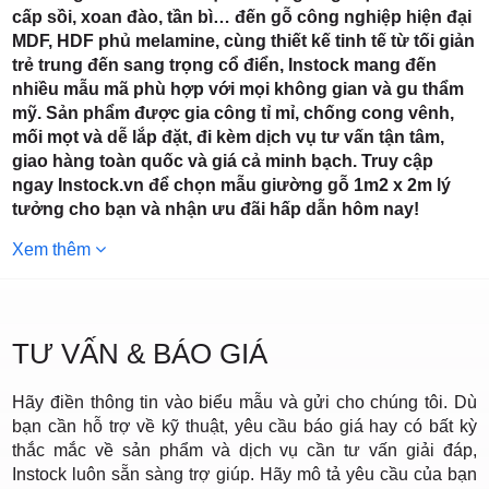
cấp sồi, xoan đào, tần bì… đến gỗ công nghiệp hiện đại
MDF, HDF phủ melamine, cùng thiết kế tinh tế từ tối giản
trẻ trung đến sang trọng cổ điển, Instock mang đến
nhiều mẫu mã phù hợp với mọi không gian và gu thẩm
mỹ. Sản phẩm được gia công tỉ mỉ, chống cong vênh,
mối mọt và dễ lắp đặt, đi kèm dịch vụ tư vấn tận tâm,
giao hàng toàn quốc và giá cả minh bạch. Truy cập
ngay Instock.vn để chọn mẫu giường gỗ 1m2 x 2m lý
tưởng cho bạn và nhận ưu đãi hấp dẫn hôm nay!
Xem thêm
TƯ VẤN & BÁO GIÁ
Hãy điền thông tin vào biểu mẫu và gửi cho chúng tôi. Dù
bạn cần hỗ trợ về kỹ thuật, yêu cầu báo giá hay có bất kỳ
thắc mắc về sản phẩm và dịch vụ cần tư vấn giải đáp,
Instock luôn sẵn sàng trợ giúp. Hãy mô tả yêu cầu của bạn