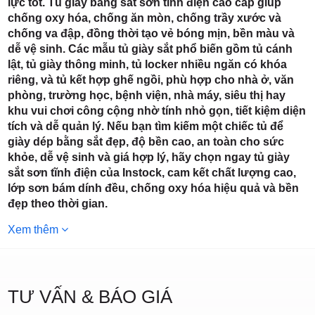
3/6D, ấp
lực tốt. Tủ giày bằng sắt sơn tĩnh điện cao cấp giúp
chống oxy hóa, chống ăn mòn, chống trầy xước và
chống va đập, đồng thời tạo vẻ bóng mịn, bền màu và
dễ vệ sinh. Các mẫu tủ giày sắt phổ biến gồm tủ cánh
lật, tủ giày thông minh, tủ locker nhiều ngăn có khóa
riêng, và tủ kết hợp ghế ngồi, phù hợp cho nhà ở, văn
Tiền Lân,
phòng, trường học, bệnh viện, nhà máy, siêu thị hay
khu vui chơi công cộng nhờ tính nhỏ gọn, tiết kiệm diện
tích và dễ quản lý. Nếu bạn tìm kiếm một chiếc tủ để
giày dép bằng sắt đẹp, độ bền cao, an toàn cho sức
khỏe, dễ vệ sinh và giá hợp lý, hãy chọn ngay tủ giày
sắt sơn tĩnh điện của Instock, cam kết chất lượng cao,
xã Bà
lớp sơn bám dính đều, chống oxy hóa hiệu quả và bền
đẹp theo thời gian.
Xem thêm
TƯ VẤN & BÁO GIÁ