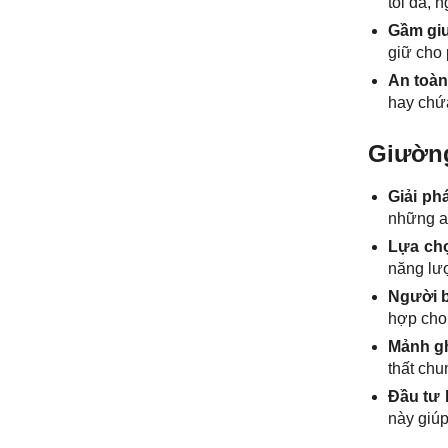
tối đa, 
Gầm giư
giữ cho 
An toàn
hay chứa
Giường
Giải ph
những ai
Lựa chọ
năng lượ
Người 
hợp cho
Mảnh gh
thất chu
Đầu tư 
này giúp