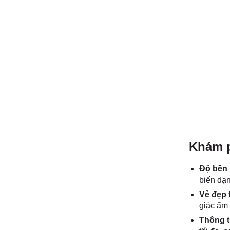
Khám p
Độ bền 
biến dạn
Vẻ đẹp 
giác ấm 
Thông t