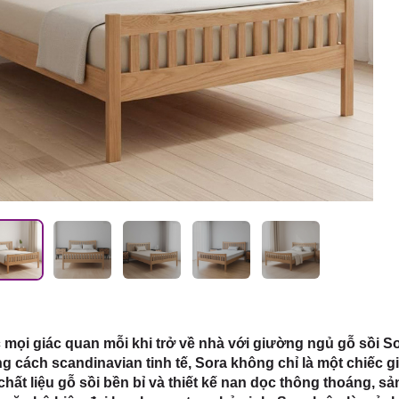
 HCM
mọi giác quan mỗi khi trở về nhà với giường ngủ gỗ sồi S
 cách scandinavian tinh tế, Sora không chỉ là một chiếc g
chất liệu gỗ sồi bền bỉ và thiết kế nan dọc thông thoáng, 