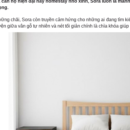
à căn hộ hiện đại hay homestay nhỏ xinh, Sora luôn là mả
ọng.
vững chãi, Sora còn truyền cảm hứng cho những ai đang tìm k
n giữa vân gỗ tự nhiên và nét tối giản chính là chìa khóa giúp