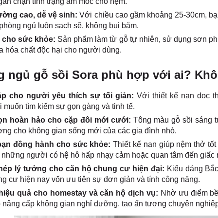
ngăn chặn tình trạng ẩm mốc cho nệm.
ờng cao, dễ vệ sinh:
Với chiều cao gầm khoảng 25-30cm, bạn 
phòng ngủ luôn sạch sẽ, không bụi bặm.
 cho sức khỏe:
Sản phẩm làm từ gỗ tự nhiên, sử dụng sơn ph
 hóa chất độc hại cho người dùng.
 ngủ gỗ sồi Sora phù hợp với ai? Khô
áp cho người yêu thích sự tối giản:
Với thiết kế nan dọc t
 muốn tìm kiếm sự gọn gàng và tinh tế.
n hoàn hảo cho cặp đôi mới cưới:
Tông màu gỗ sồi sáng tự
ng cho không gian sống mới của các gia đình nhỏ.
bạn đồng hành cho sức khỏe:
Thiết kế nan giúp nệm thở tốt
 những người có hệ hô hấp nhạy cảm hoặc quan tâm đến giấc 
ép lý tưởng cho căn hộ chung cư hiện đại:
Kiểu dáng Bắc 
ng cư hiện nay vốn ưu tiên sự đơn giản và tính công năng.
hiệu quả cho homestay và căn hộ dịch vụ:
Nhờ ưu điểm bền
 nâng cấp không gian nghỉ dưỡng, tạo ấn tượng chuyên nghiệp 