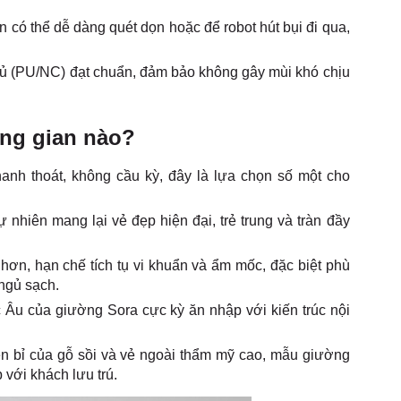
có thể dễ dàng quét dọn hoặc để robot hút bụi đi qua,
ủ (PU/NC) đạt chuẩn, đảm bảo không gây mùi khó chịu
ng gian nào?
hanh thoát, không cầu kỳ, đây là lựa chọn số một cho
 nhiên mang lại vẻ đẹp hiện đại, trẻ trung và tràn đầy
 hơn, hạn chế tích tụ vi khuẩn và ẩm mốc, đặc biệt phù
ngủ sạch.
Âu của giường Sora cực kỳ ăn nhập với kiến trúc nội
 bỉ của gỗ sồi và vẻ ngoài thẩm mỹ cao, mẫu giường
với khách lưu trú.