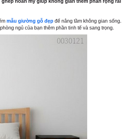
nh ghép hoàn mỹ giúp không gian thêm phần rộng rãi
iếm
mẫu giường gỗ đẹp
để nâng tầm không gian sống.
 phòng ngủ của bạn thêm phần tinh tế và sang trọng.