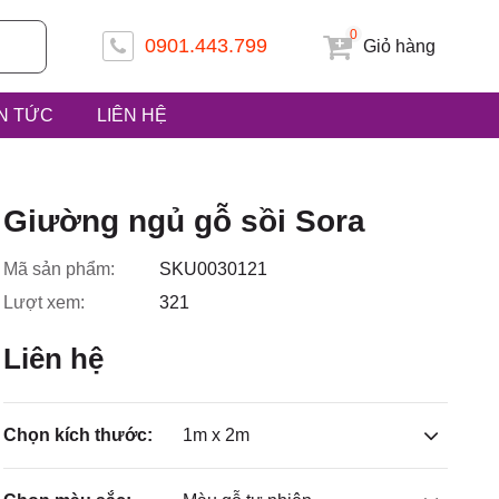
0
0901.443.799
Giỏ hàng
IN TỨC
LIÊN HỆ
 ấp Tiền
Giường ngủ gỗ sồi Sora
Mã sản phẩm:
SKU0030121
Lượt xem:
321
uyện Hóc
Liên hệ
Chọn kích thước:
1m x 2m