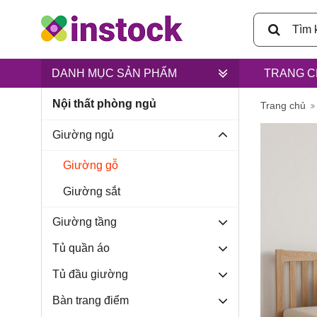
DANH MỤC SẢN PHẨM
TRANG C
Nội thất phòng ngủ
Trụ sở ch
Trang chủ
Giường ngủ
Giường gỗ
Giường sắt
Lân, xã B
Giường tầng
Tủ quần áo
Tủ đầu giường
Bàn trang điểm