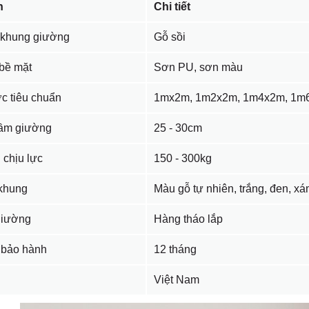
n
Chi tiết
u khung giường
Gỗ sồi
bề mặt
Sơn PU, sơn màu
c tiêu chuẩn
1mx2m, 1m2x2m, 1m4x2m, 1m
ầm giường
25 - 30cm
 chịu lực
150 - 300kg
khung
Màu gỗ tự nhiên, trắng, đen, x
giường
Hàng tháo lắp
 bảo hành
12 tháng
Việt Nam