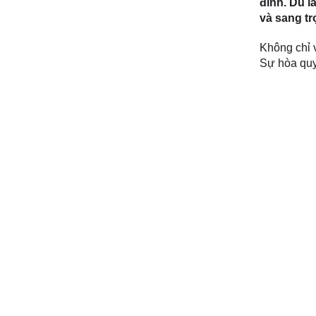
đình. Dù l
và sang tr
Không chỉ 
Sự hòa quyệ