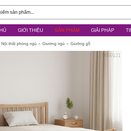
HỦ
GIỚI THIỆU
SẢN PHẨM
GIẢI PHÁP
T
ính: 3/6D,
Nội thất phòng ngủ
Giường ngủ
Giường gỗ
à Điểm, h