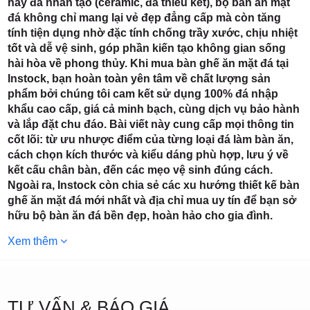
3/6D, ấp
hay đá nhân tạo (ceramic, đá thiêu kết), bộ bàn ăn mặt
đá không chỉ mang lại vẻ đẹp đẳng cấp mà còn tăng
tính tiện dụng nhờ đặc tính chống trầy xước, chịu nhiệt
tốt và dễ vệ sinh, góp phần kiến tạo không gian sống
hài hòa về phong thủy. Khi mua bàn ghế ăn mặt đá tại
Instock, bạn hoàn toàn yên tâm về chất lượng sản
Tiền Lân,
phẩm bởi chúng tôi cam kết sử dụng 100% đá nhập
khẩu cao cấp, giá cả minh bạch, cùng dịch vụ bảo hành
và lắp đặt chu đáo. Bài viết này cung cấp mọi thông tin
cốt lõi: từ ưu nhược điểm của từng loại đá làm bàn ăn,
cách chọn kích thước và kiểu dáng phù hợp, lưu ý về
kết cấu chân bàn, đến các mẹo vệ sinh đúng cách.
xã Bà
Ngoài ra, Instock còn chia sẻ các xu hướng thiết kế bàn
ghế ăn mặt đá mới nhất và địa chỉ mua uy tín để bạn sở
hữu bộ bàn ăn đá bền đẹp, hoàn hảo cho gia đình.
Xem thêm
TƯ VẤN & BÁO GIÁ