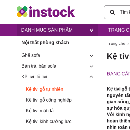
DANH MỤC SẢN PHẨM
TRANG C
Nội thất phòng khách
Trụ sở ch
Trang chủ
Kệ tiv
Ghế sofa
Bàn trà, bàn sofa
ĐANG CẬP
Kệ tivi, tủ tivi
Lân, xã B
Kệ tivi gỗ
Kệ tivi gỗ tự nhiên
nguyên tấm
Kệ tivi gỗ công nghiệp
gian sống,
sự hòa quy
Kệ tivi mặt đá
Với kinh n
hoàn thiện
Kệ tivi kính cường lực
nhìn toàn d