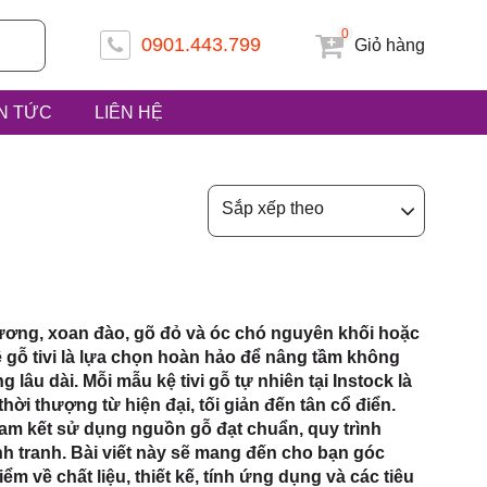
0
0901.443.799
Giỏ hàng
IN TỨC
LIÊN HỆ
 ấp Tiền
Sắp xếp theo
uyện Hóc
hương, xoan đào, gõ đỏ và óc chó nguyên khối hoặc
 gỗ tivi là lựa chọn hoàn hảo để nâng tầm không
lâu dài. Mỗi mẫu kệ tivi gỗ tự nhiên tại Instock là
ời thượng từ hiện đại, tối giản đến tân cổ điển.
 cam kết sử dụng nguồn gỗ đạt chuẩn, quy trình
h tranh. Bài viết này sẽ mang đến cho bạn góc
iểm về chất liệu, thiết kế, tính ứng dụng và các tiêu