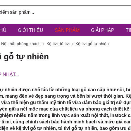
HỦ
GIỚI THIỆU
SẢN PHẨM
GIẢI PHÁP
T
ính: 3/6D,
Nội thất phòng khách
Kệ tivi, tủ tivi
Kệ tivi gỗ tự nhiên
i gỗ tự nhiên
 NHẬT...
à Điểm, h
 tự nhiên được chế tác từ những loại gỗ cao cấp như sồi, 
, mang đến vẻ đẹp sang trọng và bền bỉ vượt thời gian. Kệ
 vừa thể hiện gu thẩm mỹ tinh tế vừa đảm bảo giá trị sử dụng 
ện giữa nét mộc mạc của chất liệu và phong cách thiết kế th
ghiệm nhiều năm trong lĩnh vực sản xuất nội thất, Instock
 tỉ mỉ, cùng chính sách bảo hành minh bạch và mức giá cạn
iện về kệ tivi gỗ tự nhiên, tủ tivi gỗ tự nhiên, bao gồm ưu đ