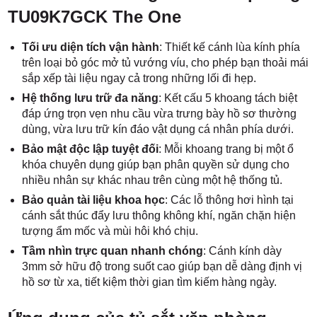
TU09K7GCK The One
Tối ưu diện tích vận hành
: Thiết kế cánh lùa kính phía
trên loại bỏ góc mở tủ vướng víu, cho phép bạn thoải mái
sắp xếp tài liệu ngay cả trong những lối đi hẹp.
Hệ thống lưu trữ đa năng
: Kết cấu 5 khoang tách biệt
đáp ứng trọn vẹn nhu cầu vừa trưng bày hồ sơ thường
dùng, vừa lưu trữ kín đáo vật dụng cá nhân phía dưới.
Bảo mật độc lập tuyệt đối
: Mỗi khoang trang bị một ổ
khóa chuyên dụng giúp bạn phân quyền sử dụng cho
nhiều nhân sự khác nhau trên cùng một hệ thống tủ.
Bảo quản tài liệu khoa học
: Các lỗ thông hơi hình tại
cánh sắt thúc đẩy lưu thông không khí, ngăn chặn hiện
tượng ẩm mốc và mùi hôi khó chịu.
Tầm nhìn trực quan nhanh chóng
: Cánh kính dày
3mm sở hữu độ trong suốt cao giúp bạn dễ dàng định vị
hồ sơ từ xa, tiết kiệm thời gian tìm kiếm hàng ngày.