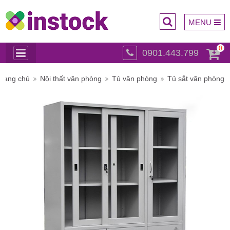
MENU
0
0901.443.799
Trụ sở
Trang chủ
Nội thất văn phòng
Tủ văn phòng
Tủ sắt văn phòng
chính: