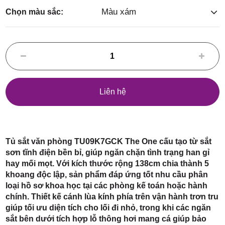
Điểm,
Màu xám
Chọn màu sắc:
huyện
Liên hệ
Hóc Môn,
Tủ sắt văn phòng TU09K7GCK The One cấu tạo từ sắt
sơn tĩnh điện bền bỉ, giúp ngăn chặn tình trạng han gỉ
hay mối mọt. Với kích thước rộng 138cm chia thành 5
khoang độc lập, sản phẩm đáp ứng tốt nhu cầu phân
loại hồ sơ khoa học tại các phòng kế toán hoặc hành
TP. HCM
chính. Thiết kế cánh lùa kính phía trên vận hành trơn tru
giúp tối ưu diện tích cho lối đi nhỏ, trong khi các ngăn
sắt bên dưới tích hợp lỗ thông hơi mang cá giúp bảo