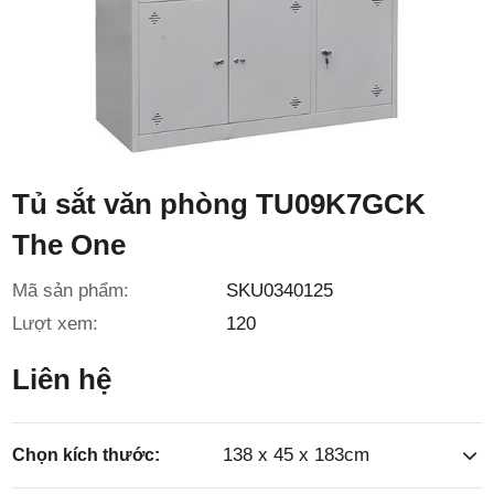
3/6D, ấp
Tiền Lân,
Tủ sắt văn phòng TU09K7GCK
The One
Mã sản phẩm:
SKU0340125
xã Bà
Lượt xem:
120
Liên hệ
138 x 45 x 183cm
Chọn kích thước: