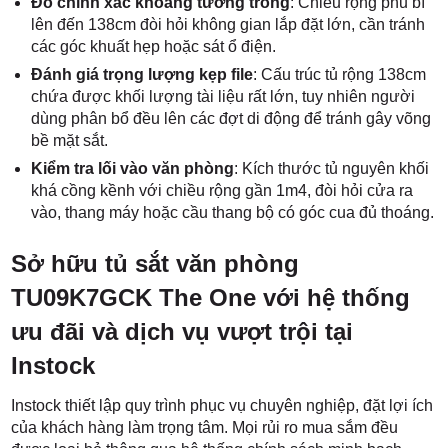
Đo chính xác khoảng tường trống
: Chiều rộng phủ bì
lên đến 138cm đòi hỏi không gian lắp đặt lớn, cần tránh
các góc khuất hẹp hoặc sát ổ điện.
Đánh giá trọng lượng kẹp file
: Cấu trúc tủ rộng 138cm
chứa được khối lượng tài liệu rất lớn, tuy nhiên người
dùng phân bổ đều lên các đợt di động để tránh gây võng
bề mặt sắt.
Kiểm tra lối vào văn phòng
: Kích thước tủ nguyên khối
khá cồng kềnh với chiều rộng gần 1m4, đòi hỏi cửa ra
vào, thang máy hoặc cầu thang bộ có góc cua đủ thoáng.
Sở hữu tủ sắt văn phòng
TU09K7GCK The One với hệ thống
ưu đãi và dịch vụ vượt trội tại
Instock
Instock thiết lập quy trình phục vụ chuyên nghiệp, đặt lợi ích
của khách hàng làm trọng tâm. Mọi rủi ro mua sắm đều