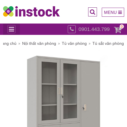
MENU
0
0901.443.799
Trụ sở
Trang chủ
Nội thất văn phòng
Tủ văn phòng
Tủ sắt văn phòng
chính: