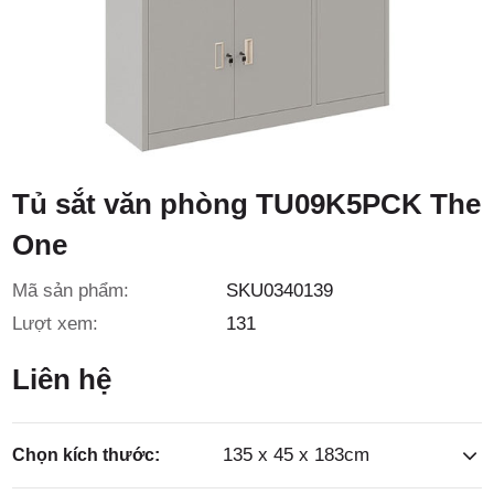
3/6D, ấp
Tiền Lân,
Tủ sắt văn phòng TU09K5PCK The
One
Mã sản phẩm:
SKU0340139
xã Bà
Lượt xem:
131
Liên hệ
135 x 45 x 183cm
Chọn kích thước: