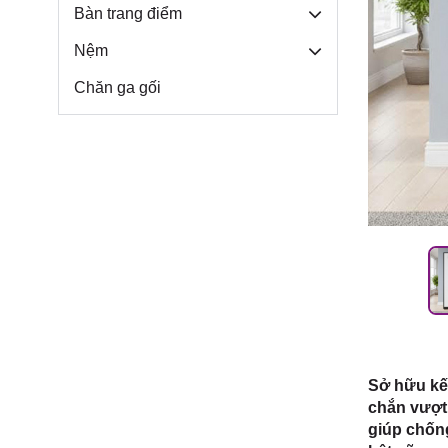
Môn, TP.
Bàn trang điểm
Nệm
Chăn ga gối
Sở hữu kết
chắn vượt 
giúp chống