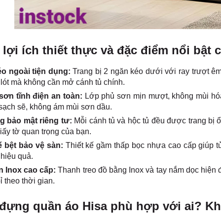
lợi ích thiết thực và đặc điểm nổi bật 
o ngoài tiện dụng:
Trang bị 2 ngăn kéo dưới với ray trượt ê
lót mà không cần mở cánh tủ chính.
sơn tĩnh điện an toàn:
Lớp phủ sơn mịn mượt, không mùi hóa 
sạch sẽ, không ám mùi sơn dầu.
g bảo mật riêng tư:
Mỗi cánh tủ và hộc tủ đều được trang bị ổ
iấy tờ quan trọng của bạn.
 bệt bảo vệ sàn:
Thiết kế gầm thấp bọc nhựa cao cấp giúp tủ
hiệu quả.
n Inox cao cấp:
Thanh treo đồ bằng Inox và tay nắm dọc hiện 
ỉ theo thời gian.
 đựng quần áo Hisa phù hợp với ai? K