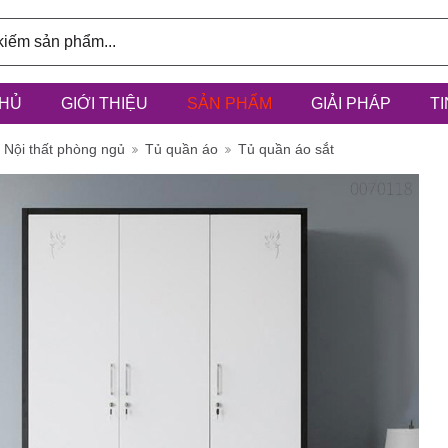
HỦ
GIỚI THIỆU
SẢN PHẨM
GIẢI PHÁP
T
ính: 3/6D,
Nội thất phòng ngủ
Tủ quần áo
Tủ quần áo sắt
à Điểm, h