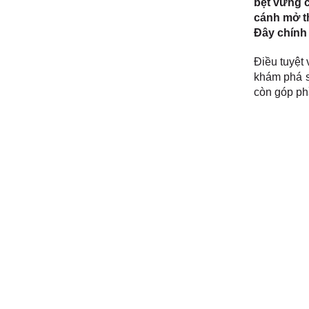
bệt vững c
cánh mở t
Đây chính 
Điều tuyệt 
khám phá 
còn góp phầ