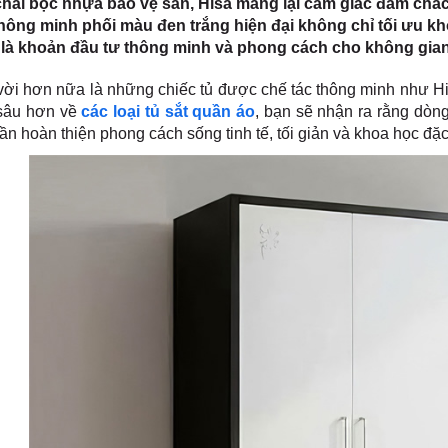
hãi bọc nhựa bảo vệ sàn, Hisa mang lại cảm giác đầm chắc 
hông minh phối màu đen trắng hiện đại không chỉ tối ưu 
là khoản đầu tư thông minh và phong cách cho không gian 
vời hơn nữa là những chiếc tủ được chế tác thông minh như His
sâu hơn về
các loại tủ sắt quần áo
, bạn sẽ nhận ra rằng dòn
n hoàn thiện phong cách sống tinh tế, tối giản và khoa học đặc