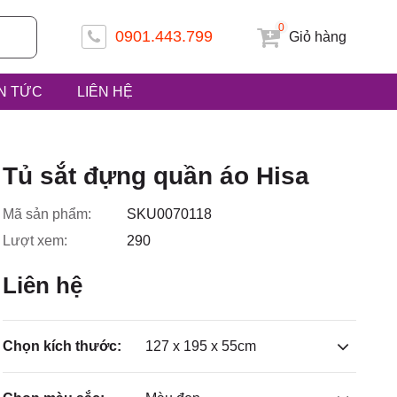
0
0901.443.799
Giỏ hàng
IN TỨC
LIÊN HỆ
 ấp Tiền
Tủ sắt đựng quần áo Hisa
Mã sản phẩm:
SKU0070118
Lượt xem:
290
uyện Hóc
Liên hệ
Chọn kích thước:
127 x 195 x 55cm