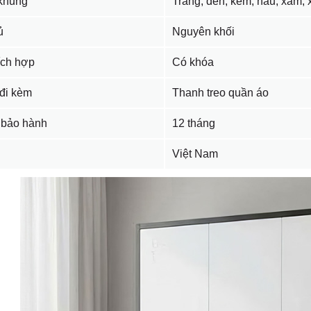
khung
Trắng, đen, kem, nâu, xám, 
ủ
Nguyên khối
tích hợp
Có khóa
đi kèm
Thanh treo quần áo
 bảo hành
12 tháng
Việt Nam