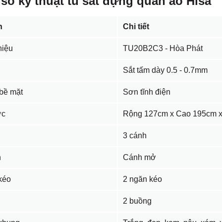
số kỹ thuật tủ sắt đựng quần áo Hisa
n
Chi tiết
iệu
TU20B2C3 - Hòa Phát
Sắt tấm dày 0.5 - 0.7mm
bề mặt
Sơn tĩnh điện
ớc
Rộng 127cm x Cao 195cm 
3 cánh
h
Cánh mở
kéo
2 ngăn kéo
g
2 buồng