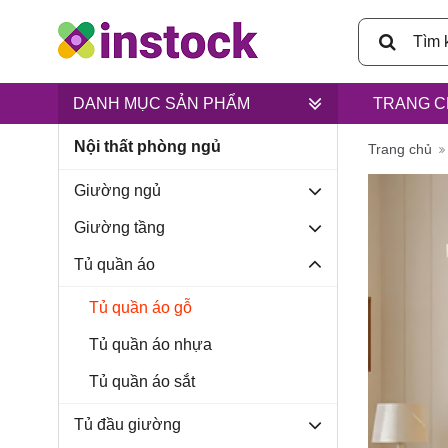
DANH MỤC SẢN PHẨM
TRANG C
Nội thất phòng ngủ
Trụ sở ch
Trang chủ
Giường ngủ
Giường tầng
Tủ quần áo
Lân, xã B
Tủ quần áo gỗ
Tủ quần áo nhựa
Tủ quần áo sắt
Tủ đầu giường