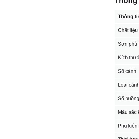
Thông 
Thông ti
Chất liệu
Sơn phủ 
Kích thư
Số cánh
Loại cán
Số buồn
Màu sắc 
Phụ kiện 