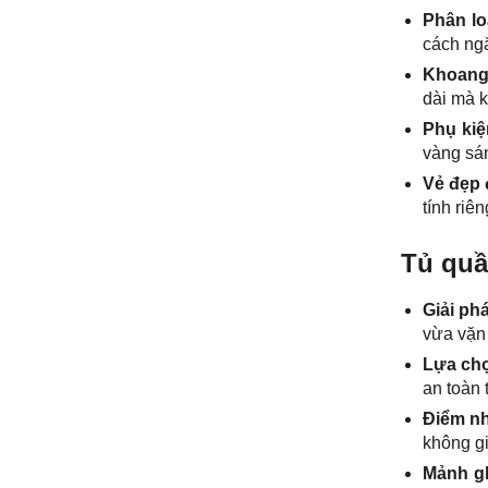
Phân lo
cách ngă
Khoang 
dài mà k
Phụ kiệ
vàng sá
Vẻ đẹp 
tính riê
Tủ quầ
Giải ph
vừa vặn 
Lựa chọ
an toàn 
Điểm nh
không gi
Mảnh gh