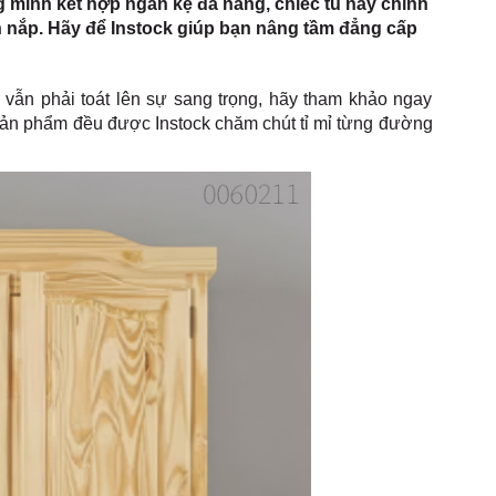
g minh kết hợp ngăn kệ đa năng, chiếc tủ này chính
n nắp. Hãy để Instock giúp bạn nâng tầm đẳng cấp
 vẫn phải toát lên sự sang trọng, hãy tham khảo ngay
ản phẩm đều được Instock chăm chút tỉ mỉ từng đường