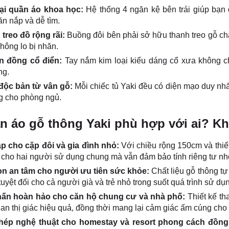
ại quần áo khoa học:
Hệ thống 4 ngăn kệ bên trái giúp bạn
n nắp và dễ tìm.
treo đồ rộng rãi:
Buồng đôi bên phải sở hữu thanh treo gỗ chắ
hông lo bị nhăn.
n đồng cổ điển:
Tay nắm kim loại kiểu dáng cổ xưa không c
ng.
độc bản từ vân gỗ:
Mỗi chiếc tủ Yaki đều có diện mạo duy nhấ
ng cho phòng ngủ.
n áo gỗ thông Yaki phù hợp với ai? K
áp cho cặp đôi và gia đình nhỏ:
Với chiều rộng 150cm và thiết
cho hai người sử dụng chung mà vẫn đảm bảo tính riêng tư nhờ
n an tâm cho người ưu tiên sức khỏe:
Chất liệu gỗ thông t
tuyệt đối cho cả người già và trẻ nhỏ trong suốt quá trình sử dụn
ấn hoàn hảo cho căn hộ chung cư và nhà phố:
Thiết kế t
an thị giác hiệu quả, đồng thời mang lại cảm giác ấm cúng cho 
ép nghệ thuật cho homestay và resort phong cách đồn