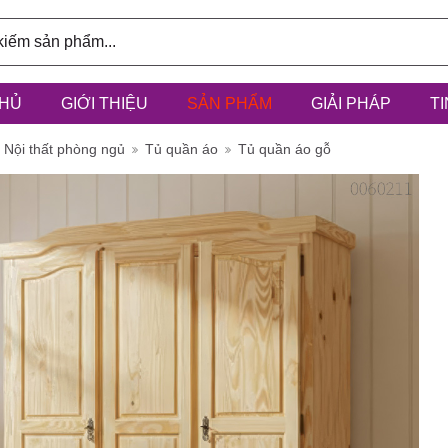
HỦ
GIỚI THIỆU
SẢN PHẨM
GIẢI PHÁP
T
ính: 3/6D,
Nội thất phòng ngủ
Tủ quần áo
Tủ quần áo gỗ
à Điểm, h