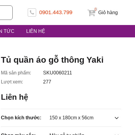
0
0901.443.799
Giỏ hàng
IN TỨC
LIÊN HỆ
 ấp Tiền
Tủ quần áo gỗ thông Yaki
Mã sản phẩm:
SKU0060211
Lượt xem:
277
uyện Hóc
Liên hệ
Chọn kích thước:
150 x 180cm x 56cm