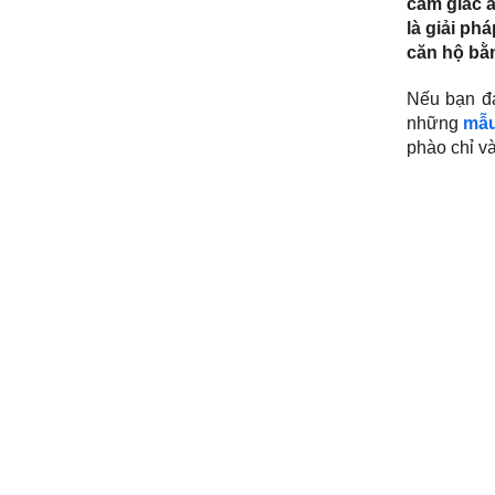
cảm giác ấ
là giải ph
căn hộ bằn
Nếu bạn đa
những
mẫu
phào chỉ v