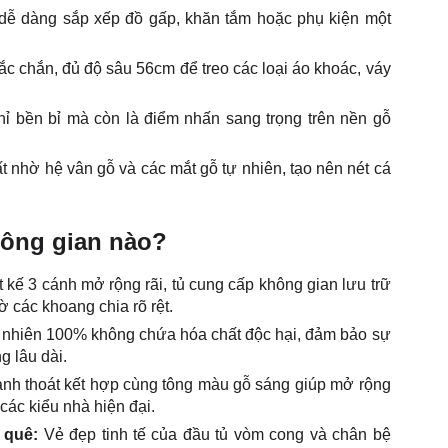
 dễ dàng sắp xếp đồ gấp, khăn tắm hoặc phụ kiện một
c chắn, đủ độ sâu 56cm để treo các loại áo khoác, váy
hỉ bền bỉ mà còn là điểm nhấn sang trọng trên nền gỗ
t nhờ hệ vân gỗ và các mắt gỗ tự nhiên, tạo nên nét cá
hông gian nào?
 kế 3 cánh mở rộng rãi, tủ cung cấp không gian lưu trữ
 các khoang chia rõ rệt.
ự nhiên 100% không chứa hóa chất độc hại, đảm bảo sự
g lâu dài.
hanh thoát kết hợp cùng tông màu gỗ sáng giúp mở rộng
các kiểu nhà hiện đại.
g quê:
Vẻ đẹp tinh tế của đầu tủ vòm cong và chân bệ