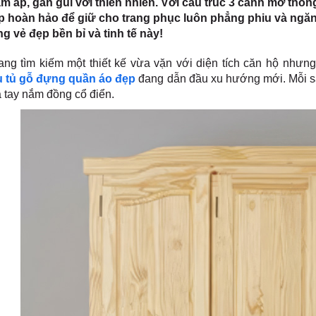
m áp, gần gũi với thiên nhiên. Với cấu trúc 3 cánh mở thôn
áp hoàn hảo để giữ cho trang phục luôn phẳng phiu và ngă
g vẻ đẹp bền bỉ và tinh tế này!
ng tìm kiếm một thiết kế vừa vặn với diện tích căn hộ nhưng
 tủ gỗ đựng quần áo đẹp
đang dẫn đầu xu hướng mới. Mỗi s
à tay nắm đồng cổ điển.