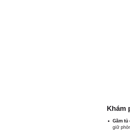
Khám p
Gầm tủ 
giữ phòn