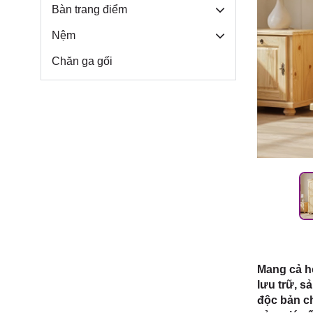
Môn, TP.
Bàn trang điểm
Nệm
Chăn ga gối
Mang cả hơ
lưu trữ, s
độc bản ch