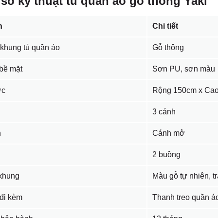
số kỹ thuật tủ quần áo gỗ thông Yaki
n
Chi tiết
 khung tủ quần áo
Gỗ thông
bề mặt
Sơn PU, sơn màu
ớc
Rộng 150cm x Cao
3 cánh
h
Cánh mở
g
2 buồng
khung
Màu gỗ tự nhiên, t
đi kèm
Thanh treo quần á