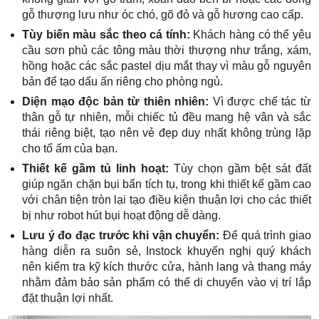
gỗ thượng lưu như óc chó, gõ đỏ và gỗ hương cao cấp.
Tùy biến màu sắc theo cá tính:
Khách hàng có thể yêu
cầu sơn phủ các tông màu thời thượng như trắng, xám,
hồng hoặc các sắc pastel dịu mắt thay vì màu gỗ nguyên
bản để tạo dấu ấn riêng cho phòng ngủ.
Diện mạo độc bản từ thiên nhiên:
Vì được chế tác từ
thân gỗ tự nhiên, mỗi chiếc tủ đều mang hệ vân và sắc
thái riêng biệt, tạo nên vẻ đẹp duy nhất không trùng lặp
cho tổ ấm của bạn.
Thiết kế gầm tủ linh hoạt:
Tùy chọn gầm bệt sát đất
giúp ngăn chặn bụi bẩn tích tụ, trong khi thiết kế gầm cao
với chân tiện tròn lại tạo điều kiện thuận lợi cho các thiết
bị như robot hút bụi hoạt động dễ dàng.
Lưu ý đo đạc trước khi vận chuyển:
Để quá trình giao
hàng diễn ra suôn sẻ, Instock khuyến nghị quý khách
nên kiểm tra kỹ kích thước cửa, hành lang và thang máy
nhằm đảm bảo sản phẩm có thể di chuyển vào vị trí lắp
đặt thuận lợi nhất.