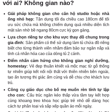
với ai? Không gian nào?
Giải pháp không gian cho căn hộ studio hoặc nhà
ống nhỏ hẹp:
Tận dụng tối đa chiều cao 180cm để tối
ưu sức chứa mà không chiếm dụng quá nhiều diện tích
mặt sàn nhờ bề ngang 80cm cực kỳ gọn gàng.
Lựa chọn riêng tư cho khu vực thay đồ chung trong
gia đình:
Sản phẩm có thể sử dụng làm tủ chứa đồ riêng
biệt cho từng thành viên nhằm đảm bảo sự ngăn nắp và
tính cá nhân hóa cao của dòng tủ 2 cánh.
Điểm nhấn cảm hứng cho không gian nghỉ dưỡng,
homestay:
Vẻ đẹp thuần khiết và mộc mạc từ gỗ thông
tự nhiên giúp kết nối nội thất với thiên nhiên bên ngoài,
tạo ấn tượng thị giác ấm cúng và dễ chịu cho khách lưu
trú.
Công cụ giáo dục cho bố mẹ muốn rèn tính tự lập
cho con:
Cấu trúc ngăn kéo thấp vừa tầm tay kết hợp
cùng khoang treo khoa học giúp trẻ nhỏ dễ dàng học
cách tự phân loại và sắp xếp quần áo mỗi ngày.