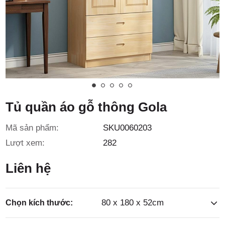
3/6D, ấp
Tiền Lân,
Tủ quần áo gỗ thông Gola
Mã sản phẩm:
SKU0060203
xã Bà
Lượt xem:
282
Liên hệ
80 x 180 x 52cm
Chọn kích thước: