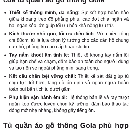
Thiết kế thông minh, đa năng:
Sự kết hợp hoàn hảo
giữa khoang treo đồ phẳng phiu, các đợt chia ngăn và
hai ngăn kéo lớn giúp tối ưu hóa khả năng lưu trữ.
Kích thước nhỏ gọn, tối ưu diện tích:
Với chiều rộng
chỉ 80cm, tủ là lựa chọn lý tưởng cho các căn hộ chung
cư nhỏ, phòng trọ cao cấp hoặc studio.
Tay nắm khoét âm tinh tế:
Thiết kế không tay nắm lồi
giúp hạn chế va chạm, đảm bảo an toàn cho người dùng
và tạo nên vẻ ngoài phẳng mịn, sang trọng.
Kết cấu chân bệt vững chãi:
Thiết kế sát đất giúp tủ
chịu lực tốt hơn, tăng độ ổn định và ngăn ngừa hoàn
toàn bụi bẩn tích tụ dưới gầm.
Phụ kiện vận hành êm ái:
Hệ thống bản lề và ray trượt
ngăn kéo được tuyển chọn kỹ lưỡng, đảm bảo thao tác
đóng mở nhẹ nhàng, không gây tiếng ồn.
Tủ quần áo gỗ thông Gola phù hợp