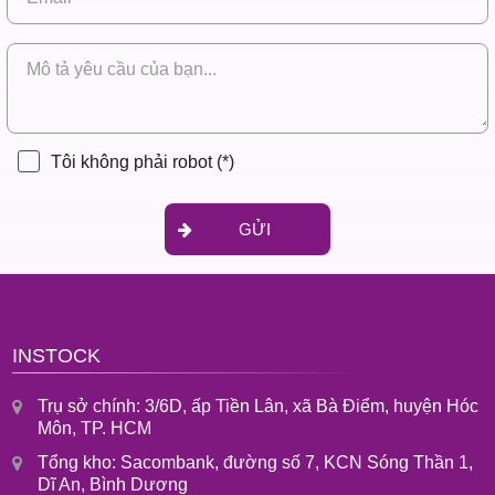
Tôi không phải robot
(*)
GỬI
INSTOCK
Trụ sở chính: 3/6D, ấp Tiền Lân, xã Bà Điểm, huyện Hóc
Môn, TP. HCM
Tổng kho: Sacombank, đường số 7, KCN Sóng Thần 1,
Dĩ An, Bình Dương