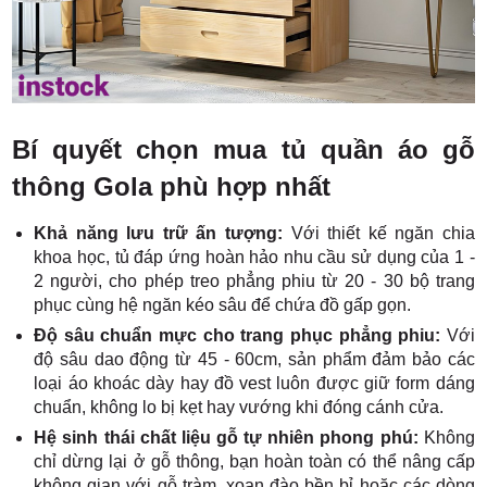
Bí quyết chọn mua tủ quần áo gỗ
thông Gola phù hợp nhất
Khả năng lưu trữ ấn tượng:
Với thiết kế ngăn chia
khoa học, tủ đáp ứng hoàn hảo nhu cầu sử dụng của 1 -
2 người, cho phép treo phẳng phiu từ 20 - 30 bộ trang
phục cùng hệ ngăn kéo sâu để chứa đồ gấp gọn.
Độ sâu chuẩn mực cho trang phục phẳng phiu:
Với
độ sâu dao động từ 45 - 60cm, sản phẩm đảm bảo các
loại áo khoác dày hay đồ vest luôn được giữ form dáng
chuẩn, không lo bị kẹt hay vướng khi đóng cánh cửa.
Hệ sinh thái chất liệu gỗ tự nhiên phong phú:
Không
chỉ dừng lại ở gỗ thông, bạn hoàn toàn có thể nâng cấp
không gian với gỗ tràm, xoan đào bền bỉ hoặc các dòng