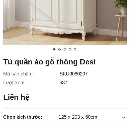
3/6D, ấp
Tiền Lân,
Tủ quần áo gỗ thông Desi
Mã sản phẩm:
SKU0060207
xã Bà
Lượt xem:
337
Liên hệ
125 x 203 x 60cm
Chọn kích thước: