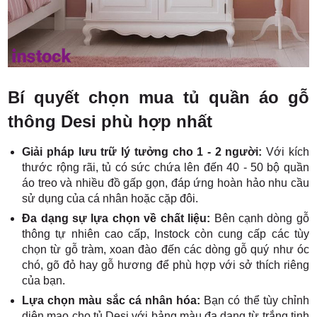
Bí quyết chọn mua tủ quần áo gỗ
thông Desi phù hợp nhất
Giải pháp lưu trữ lý tưởng cho 1 - 2 người:
Với kích
thước rộng rãi, tủ có sức chứa lên đến 40 - 50 bộ quần
áo treo và nhiều đồ gấp gọn, đáp ứng hoàn hảo nhu cầu
sử dụng của cá nhân hoặc cặp đôi.
Đa dạng sự lựa chọn về chất liệu:
Bên cạnh dòng gỗ
thông tự nhiên cao cấp, Instock còn cung cấp các tùy
chọn từ gỗ tràm, xoan đào đến các dòng gỗ quý như óc
chó, gõ đỏ hay gỗ hương để phù hợp với sở thích riêng
của bạn.
Lựa chọn màu sắc cá nhân hóa:
Bạn có thể tùy chỉnh
diện mạo cho tủ Desi với bảng màu đa dạng từ trắng tinh