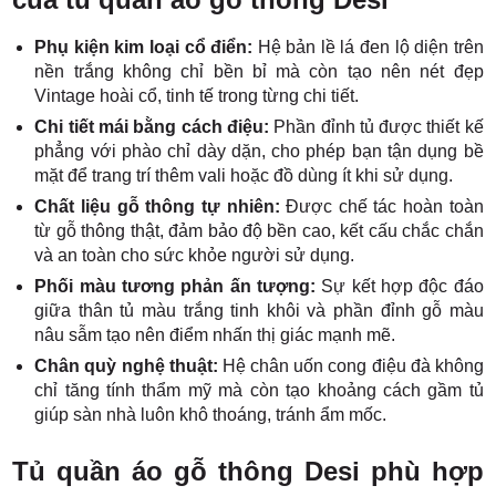
Phụ kiện kim loại cổ điển:
Hệ bản lề lá đen lộ diện trên
nền trắng không chỉ bền bỉ mà còn tạo nên nét đẹp
Vintage hoài cổ, tinh tế trong từng chi tiết.
Chi tiết mái bằng cách điệu:
Phần đỉnh tủ được thiết kế
phẳng với phào chỉ dày dặn, cho phép bạn tận dụng bề
mặt để trang trí thêm vali hoặc đồ dùng ít khi sử dụng.
Chất liệu gỗ thông tự nhiên:
Được chế tác hoàn toàn
từ gỗ thông thật, đảm bảo độ bền cao, kết cấu chắc chắn
và an toàn cho sức khỏe người sử dụng.
Phối màu tương phản ấn tượng:
Sự kết hợp độc đáo
giữa thân tủ màu trắng tinh khôi và phần đỉnh gỗ màu
nâu sẫm tạo nên điểm nhấn thị giác mạnh mẽ.
Chân quỳ nghệ thuật:
Hệ chân uốn cong điệu đà không
chỉ tăng tính thẩm mỹ mà còn tạo khoảng cách gầm tủ
giúp sàn nhà luôn khô thoáng, tránh ẩm mốc.
Tủ quần áo gỗ thông Desi phù hợp