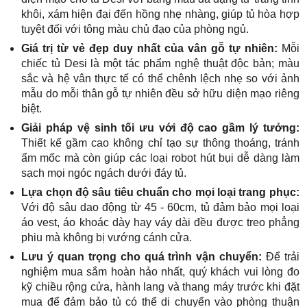
khôi, xám hiện đại đến hồng nhẹ nhàng, giúp tủ hòa hợp
tuyệt đối với tông màu chủ đạo của phòng ngủ.
Giá trị từ vẻ đẹp duy nhất của vân gỗ tự nhiên:
Mỗi
chiếc tủ Desi là một tác phẩm nghệ thuật độc bản; màu
sắc và hệ vân thực tế có thể chênh lệch nhẹ so với ảnh
mẫu do mỗi thân gỗ tự nhiên đều sở hữu diện mạo riêng
biệt.
Giải pháp vệ sinh tối ưu với độ cao gầm lý tưởng:
Thiết kế gầm cao không chỉ tạo sự thông thoáng, tránh
ẩm mốc mà còn giúp các loại robot hút bụi dễ dàng làm
sạch mọi ngóc ngách dưới đáy tủ.
Lựa chọn độ sâu tiêu chuẩn cho mọi loại trang phục:
Với độ sâu dao động từ 45 - 60cm, tủ đảm bảo mọi loại
áo vest, áo khoác dày hay váy dài đều được treo phẳng
phiu mà không bị vướng cánh cửa.
Lưu ý quan trọng cho quá trình vận chuyển:
Để trải
nghiệm mua sắm hoàn hảo nhất, quý khách vui lòng đo
kỹ chiều rộng cửa, hành lang và thang máy trước khi đặt
mua để đảm bảo tủ có thể di chuyển vào phòng thuận