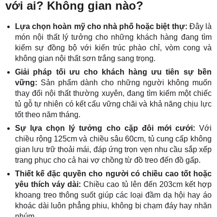
với ai? Không gian nào?
Lựa chọn hoàn mỹ cho nhà phố hoặc biệt thự:
Đây là
món nội thất lý tưởng cho những khách hàng đang tìm
kiếm sự đồng bộ với kiến trúc phào chỉ, vòm cong và
không gian nội thất sơn trắng sang trọng.
Giải pháp tối ưu cho khách hàng ưu tiên sự bền
vững:
Sản phẩm dành cho những người không muốn
thay đổi nội thất thường xuyên, đang tìm kiếm một chiếc
tủ gỗ tự nhiên có kết cấu vững chãi và khả năng chịu lực
tốt theo năm tháng.
Sự lựa chọn lý tưởng cho cặp đôi mới cưới:
Với
chiều rộng 125cm và chiều sâu 60cm, tủ cung cấp không
gian lưu trữ thoải mái, đáp ứng trọn vẹn nhu cầu sắp xếp
trang phục cho cả hai vợ chồng từ đồ treo đến đồ gấp.
Thiết kế đặc quyền cho người có chiều cao tốt hoặc
yêu thích váy dài:
Chiều cao tủ lên đến 203cm kết hợp
khoang treo thông suốt giúp các loại đầm dạ hội hay áo
khoác dài luôn phẳng phiu, không bị chạm đáy hay nhăn
nhúm.