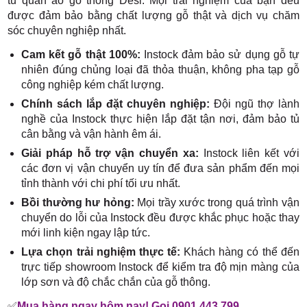
tủ quần áo gỗ thông Desi. Mọi trải nghiệm của bạn đều
được đảm bảo bằng chất lượng gỗ thật và dịch vụ chăm
sóc chuyên nghiệp nhất.
Cam kết gỗ thật 100%:
Instock đảm bảo sử dụng gỗ tự
nhiên đúng chủng loại đã thỏa thuận, không pha tạp gỗ
công nghiệp kém chất lượng.
Chính sách lắp đặt chuyên nghiệp:
Đội ngũ thợ lành
nghề của Instock thực hiện lắp đặt tận nơi, đảm bảo tủ
cân bằng và vận hành êm ái.
Giải pháp hỗ trợ vận chuyển xa:
Instock liên kết với
các đơn vị vận chuyển uy tín để đưa sản phẩm đến mọi
tỉnh thành với chi phí tối ưu nhất.
Bồi thường hư hỏng:
Mọi trầy xước trong quá trình vận
chuyển do lỗi của Instock đều được khắc phục hoặc thay
mới linh kiện ngay lập tức.
Lựa chọn trải nghiệm thực tế:
Khách hàng có thể đến
trực tiếp showroom Instock để kiểm tra độ mịn màng của
lớp sơn và độ chắc chắn của gỗ thông.
✅
Mua hàng ngay hôm nay! Gọi 0901.443.799