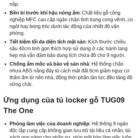
nắp.
Bền bỉ trước khí hậu nóng ẩm
: Chất liệu gỗ công
nghiệp MFC cao cấp ngăn chặn tình trạng cong vênh, co
ngót hay bong tróc dưới tác động của nhiệt độ văn
phòng.
Tiết kiệm tối đa diện tích mặt sàn
: Kích thước chiều
sâu 40cm tinh gọn thích hợp sử dụng ở các hành lang
hẹp mà vẫn đảm bảo dung tích chứa đồ cho 9 người.
Chống ẩm mốc và bảo vệ sàn nhà
: Hệ thống chân
nhựa ABS nâng đáy tủ cách mặt đất 6cm giảm nguy cơ
thấm ẩm từ nền nhà, đồng thời phân tán lực đều tăng độ
vững chãi.
Ứng dụng của tủ locker gỗ TUG09
The One
Phòng làm việc của doanh nghiệp
: Hệ thống 9 ngăn
độc lập cung cấp không gian lưu trữ tài liệu cá nhân, túi
xách gọn gàng cho nhân sự, giúp mặt bàn làm việc luôn