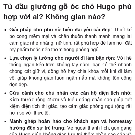
Tủ đầu giường gỗ óc chó Hugo phù
hợp với ai? Không gian nào?
Giải pháp cho phụ nữ hiện đại yêu cái đẹp:
Thiết kế
bo cong mềm mại và chân thuôn thanh mảnh mang lại
cảm giác nhẹ nhàng, nữ tính, rất phù hợp để làm nơi đặt
mỹ phẩm hoặc nến thơm trong phòng ngủ.
Lựa chọn lý tưởng cho người đi làm bận rộn:
Với hệ
thống ngăn kéo trơn không tay nắm, bạn có thể nhanh
chóng cất giữ ví, đồng hồ hay chìa khóa mỗi khi đi làm
về, giúp không gian luôn ngăn nắp mà không tốn công
dọn dẹp.
Cứu cánh cho chủ nhân các căn hộ diện tích nhỏ:
Kích thước rộng 45cm và kiểu dáng chân cao giúp tiết
kiệm diện tích thị giác, tạo cảm giác phòng ngủ rộng rãi
hơn so với thực tế.
Mảnh ghép hoàn hảo cho khách sạn và homestay
hướng đến sự trẻ trung:
Vẻ ngoài thanh lịch, gọn gàng
của Hugo giúp không gian lưu trú thêm phần cao cấp và