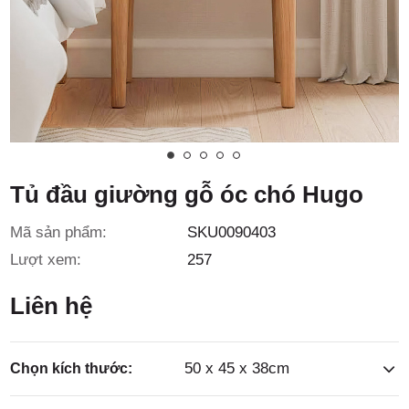
3/6D, ấp
Tiền Lân,
Tủ đầu giường gỗ óc chó Hugo
Mã sản phẩm:
SKU0090403
xã Bà
Lượt xem:
257
Liên hệ
50 x 45 x 38cm
Chọn kích thước: