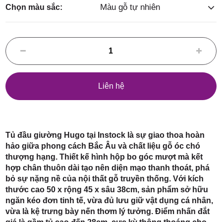
Điểm,
Màu gỗ tự nhiên
Chọn màu sắc:
huyện
Liên hệ
Hóc Môn,
Tủ đầu giường Hugo tại Instock là sự giao thoa hoàn
hảo giữa phong cách Bắc Âu và chất liệu gỗ óc chó
thượng hạng. Thiết kế hình hộp bo góc mượt mà kết
hợp chân thuôn dài tạo nên diện mạo thanh thoát, phá
bỏ sự nặng nề của nội thất gỗ truyền thống. Với kích
thước cao 50 x rộng 45 x sâu 38cm, sản phẩm sở hữu
TP. HCM
ngăn kéo đơn tinh tế, vừa đủ lưu giữ vật dụng cá nhân,
vừa là kệ trưng bày nến thơm lý tưởng. Điểm nhấn đắt