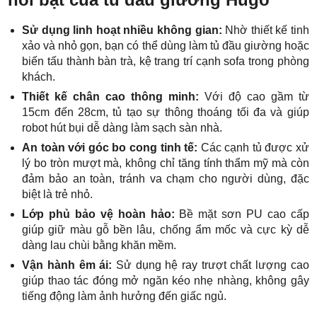
Sử dụng linh hoạt nhiều không gian:
Nhờ thiết kế tinh
xảo và nhỏ gọn, bạn có thể dùng làm tủ đầu giường hoặc
biến tấu thành bàn trà, kệ trang trí cạnh sofa trong phòng
khách.
Thiết kế chân cao thông minh:
Với độ cao gầm từ
15cm đến 28cm, tủ tạo sự thông thoáng tối đa và giúp
robot hút bụi dễ dàng làm sạch sàn nhà.
An toàn với góc bo cong tinh tế:
Các cạnh tủ được xử
lý bo tròn mượt mà, không chỉ tăng tính thẩm mỹ mà còn
đảm bảo an toàn, tránh va chạm cho người dùng, đặc
biệt là trẻ nhỏ.
Lớp phủ bảo vệ hoàn hảo:
Bề mặt sơn PU cao cấp
giúp giữ màu gỗ bền lâu, chống ẩm mốc và cực kỳ dễ
dàng lau chùi bằng khăn mềm.
Vận hành êm ái:
Sử dụng hệ ray trượt chất lượng cao
giúp thao tác đóng mở ngăn kéo nhẹ nhàng, không gây
tiếng động làm ảnh hưởng đến giấc ngủ.