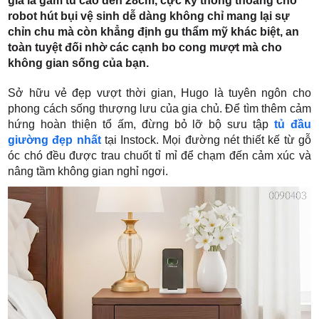
giá là gầm tủ cao đến 28cm, cực kỳ thông thoáng cho
robot hút bụi vệ sinh dễ dàng không chỉ mang lại sự
chỉn chu mà còn khẳng định gu thẩm mỹ khác biệt, an
toàn tuyệt đối nhờ các cạnh bo cong mượt mà cho
không gian sống của bạn.
Sở hữu vẻ đẹp vượt thời gian, Hugo là tuyên ngôn cho
phong cách sống thượng lưu của gia chủ. Để tìm thêm cảm
hứng hoàn thiện tổ ấm, đừng bỏ lỡ bộ sưu tập
tủ đầu
giường đẹp nhất
tại Instock. Mọi đường nét thiết kế từ gỗ
óc chó đều được trau chuốt tỉ mỉ để chạm đến cảm xúc và
nâng tầm không gian nghỉ ngơi.