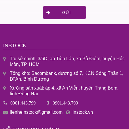
GỬI
INSTOCK
Trụ sở chính: 3/6D, ấp Tiền Lân, xã Bà Điểm, huyện Hóc
Môn, TP. HCM
Tổng kho: Sacombank, đường số 7, KCN Sóng Thần 1,
Dĩ An, Bình Dương
Xưởng sản xuất: ấp 4, xã An Viễn, huyện Trảng Bom,
tỉnh Đồng Nai
0901.443.799
0901.443.799
lienheinstock@gmail.com
instock.vn