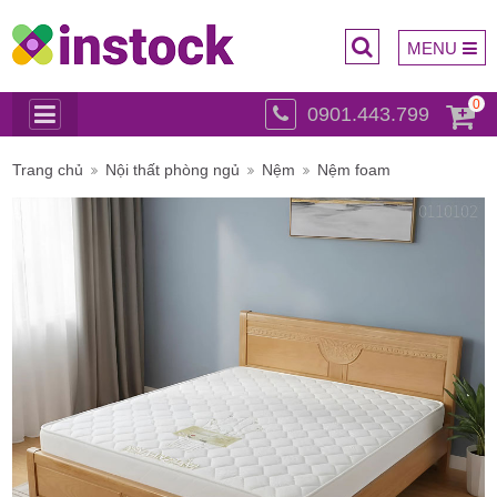
MENU
0
0901.443.799
Trụ sở
Trang chủ
Nội thất phòng ngủ
Nệm
Nệm foam
chính: