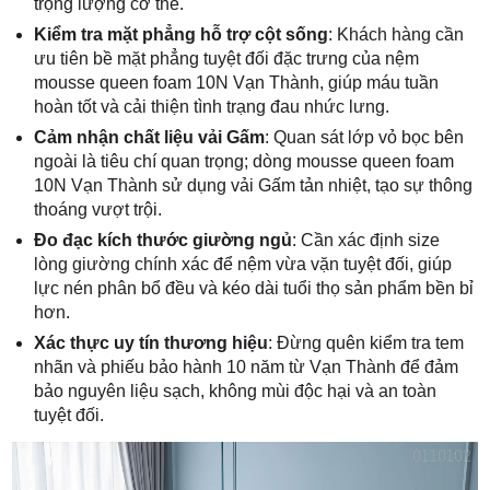
trọng lượng cơ thể.
Kiểm tra mặt phẳng hỗ trợ cột sống
: Khách hàng cần
ưu tiên bề mặt phẳng tuyệt đối đặc trưng của nệm
mousse queen foam 10N Vạn Thành, giúp máu tuần
hoàn tốt và cải thiện tình trạng đau nhức lưng.
Cảm nhận chất liệu vải Gấm
: Quan sát lớp vỏ bọc bên
ngoài là tiêu chí quan trọng; dòng mousse queen foam
10N Vạn Thành sử dụng vải Gấm tản nhiệt, tạo sự thông
thoáng vượt trội.
Đo đạc kích thước giường ngủ
: Cần xác định size
lòng giường chính xác để nệm vừa vặn tuyệt đối, giúp
lực nén phân bổ đều và kéo dài tuổi thọ sản phẩm bền bỉ
hơn.
Xác thực uy tín thương hiệu
: Đừng quên kiểm tra tem
nhãn và phiếu bảo hành 10 năm từ Vạn Thành để đảm
bảo nguyên liệu sạch, không mùi độc hại và an toàn
tuyệt đối.