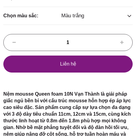
Điểm,
Màu trắng
Chọn màu sắc:
huyện
Liên hệ
Hóc Môn,
Nệm mousse Queen foam 10N Vạn Thành là giải pháp
giấc ngủ bền bỉ với cấu trúc mousse hỗn hợp ép áp lực
cao siêu đặc. Sản phẩm cung cấp sự lựa chọn đa dạng
với 3 độ dày tiêu chuẩn 11cm, 12cm và 15cm, cùng kích
TP. HCM
thước linh hoạt từ 0.8m đến 1.8m phù hợp mọi không
gian. Nhờ bề mặt phẳng tuyệt đối và độ đàn hồi tối ưu,
nệm giúp nâng đỡ cột sống, hỗ trợ tuần hoàn máu và