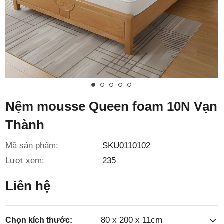
3/6D, ấp
Tiền Lân,
Nệm mousse Queen foam 10N Vạn
Thành
xã Bà
Mã sản phẩm:
SKU0110102
Lượt xem:
235
Liên hệ
80 x 200 x 11cm
Chọn kích thước: