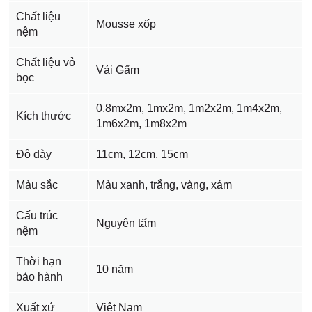
Chất liệu
Mousse xốp
nệm
Chất liệu vỏ
Vải Gấm
bọc
0.8mx2m, 1mx2m, 1m2x2m, 1m4x2m,
Kích thước
1m6x2m, 1m8x2m
Độ dày
11cm, 12cm, 15cm
Màu sắc
Màu xanh, trắng, vàng, xám
Cấu trúc
Nguyên tấm
nệm
Thời hạn
10 năm
bảo hành
Xuất xứ
Việt Nam