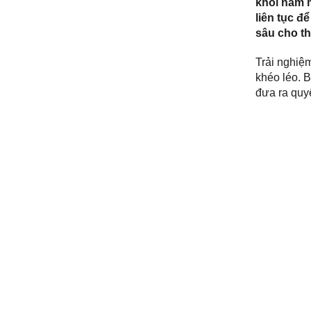
khỏi nấm m
liên tục đ
sâu cho th
Trải nghiệ
khéo léo. 
đưa ra quy