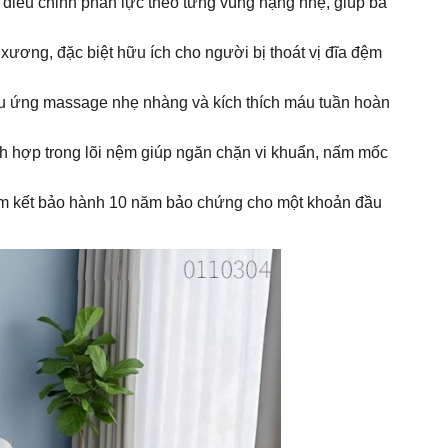
ng điều chỉnh phản lực theo từng vùng nặng nhẹ, giúp bả
xương, đặc biệt hữu ích cho người bị thoát vị đĩa đệm
ệu ứng massage nhẹ nhàng và kích thích máu tuần hoàn
h hợp trong lõi nệm giúp ngăn chặn vi khuẩn, nấm mốc
am kết bảo hành 10 năm bảo chứng cho một khoản đầu