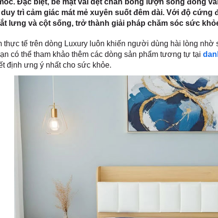
ốc. Đặc biệt, bề mặt vải dệt chần bông lượn sóng đóng vai 
ể duy trì cảm giác mát mẻ xuyên suốt đêm dài. Với độ cứng
ắt lưng và cột sống, trở thành giải pháp chăm sóc sức khỏe
m thực tế trên dòng Luxury luôn khiến người dùng hài lòng nhờ 
Bạn có thể tham khảo thêm các dòng sản phẩm tương tự tại
dan
ết định ưng ý nhất cho sức khỏe.