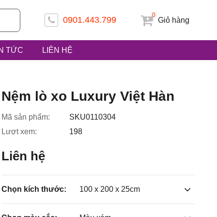
0
0901.443.799
Giỏ hàng
IN TỨC
LIÊN HỆ
 ấp Tiền
Nệm lò xo Luxury Việt Hàn
Mã sản phẩm:
SKU0110304
Lượt xem:
198
uyện Hóc
Liên hệ
Chọn kích thước:
100 x 200 x 25cm