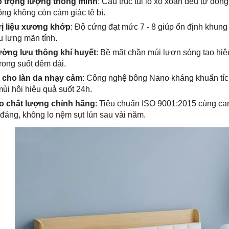
 trọng lượng thông minh
: Cấu trúc túi lò xo xoắn đều tự độ
ông không còn cảm giác tê bì.
trị liệu xương khớp
: Độ cứng đạt mức 7 - 8 giúp ổn định khung 
 lưng mãn tính.
ờng lưu thông khí huyết
: Bề mặt chần múi lượn sóng tạo hi
trong suốt đêm dài.
 cho làn da nhạy cảm
: Công nghệ bông Nano kháng khuẩn tíc
ùi hôi hiệu quả suốt 24h.
 chất lượng chính hãng
: Tiêu chuẩn ISO 9001:2015 cùng c
đáng, không lo nệm sụt lún sau vài năm.