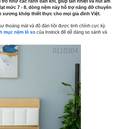
trò như các rãnh dẫn khí, giúp tản nhiệt và hút ẩm
 đạt mức 7 - 8, dòng nệm này hỗ trợ nâng đỡ chuyên
 xương khớp thiết thực cho mọi gia đình Việt.
sự thoáng mát và độ đàn hồi được tinh chỉnh cực kỳ
h mục nệm lò xo
của Instock để dễ dàng so sánh và