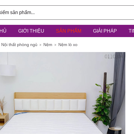
HỦ
GIỚI THIỆU
SẢN PHẨM
GIẢI PHÁP
T
ính: 3/6D,
Nội thất phòng ngủ
Nệm
Nệm lò xo
à Điểm, h