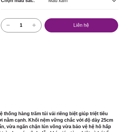
Chọn màu sắc:
Màu xám
Liên hệ
thống hàng trăm túi vải riêng biệt giúp triệt tiêu
ời nằm cạnh. Khối nệm vững chắc với độ dày 25cm
ẩn, vừa ngăn chặn lún võng vừa bảo vệ hệ hô hấp