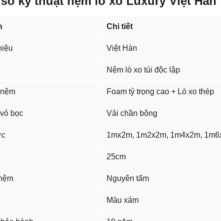
số kỹ thuật nệm lò xo Luxury Việt Hàn
n
Chi tiết
iệu
Việt Hàn
Nệm lò xo túi độc lập
u nệm
Foam tỷ trọng cao + Lò xo thép
 vỏ bọc
Vải chần bông
ớc
1mx2m, 1m2x2m, 1m4x2m, 1m6
25cm
 nệm
Nguyên tấm
Màu xám