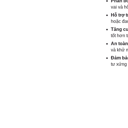
Phân bổ
vai và h
Hỗ trợ 
hoặc đau
Tăng cư
tốt hơn 
An toàn
và khử m
Đảm bảo
tư xứng 