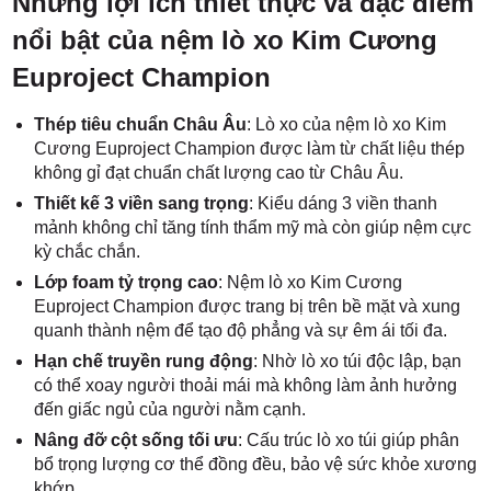
Những lợi ích thiết thực và đặc điểm
nổi bật của nệm lò xo Kim Cương
Euproject Champion
Thép tiêu chuẩn Châu Âu
: Lò xo của nệm lò xo Kim
Cương Euproject Champion được làm từ chất liệu thép
không gỉ đạt chuẩn chất lượng cao từ Châu Âu.
Thiết kế 3 viền sang trọng
: Kiểu dáng 3 viền thanh
mảnh không chỉ tăng tính thẩm mỹ mà còn giúp nệm cực
kỳ chắc chắn.
Lớp foam tỷ trọng cao
: Nệm lò xo Kim Cương
Euproject Champion được trang bị trên bề mặt và xung
quanh thành nệm để tạo độ phẳng và sự êm ái tối đa.
Hạn chế truyền rung động
: Nhờ lò xo túi độc lập, bạn
có thể xoay người thoải mái mà không làm ảnh hưởng
đến giấc ngủ của người nằm cạnh.
Nâng đỡ cột sống tối ưu
: Cấu trúc lò xo túi giúp phân
bổ trọng lượng cơ thể đồng đều, bảo vệ sức khỏe xương
khớp.