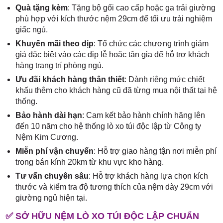
Quà tặng kèm
: Tặng bộ gối cao cấp hoặc ga trải giường
phù hợp với kích thước nệm 29cm để tối ưu trải nghiệm
giấc ngủ.
Khuyến mãi theo dịp
: Tổ chức các chương trình giảm
giá đặc biệt vào các dịp lễ hoặc tân gia để hỗ trợ khách
hàng trang trí phòng ngủ.
Ưu đãi khách hàng thân thiết
: Dành riêng mức chiết
khấu thêm cho khách hàng cũ đã từng mua nội thất tại hệ
thống.
Bảo hành dài hạn
: Cam kết bảo hành chính hãng lên
đến 10 năm cho hệ thống lò xo túi độc lập từ Công ty
Nệm Kim Cương.
Miễn phí vận chuyển
: Hỗ trợ giao hàng tận nơi miễn phí
trong bán kính 20km từ khu vực kho hàng.
Tư vấn chuyên sâu
: Hỗ trợ khách hàng lựa chọn kích
thước và kiểm tra độ tương thích của nệm dày 29cm với
giường ngủ hiện tại.
✅ SỞ HỮU NỆM LÒ XO TÚI ĐỘC LẬP CHUẨN