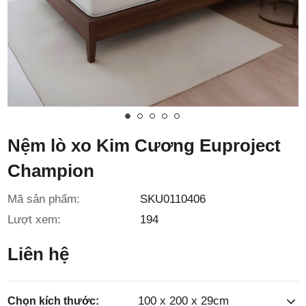
3/6D, ấp
Tiền Lân,
Nệm lò xo Kim Cương Euproject
Champion
xã Bà
Mã sản phẩm:
SKU0110406
Lượt xem:
194
Liên hệ
100 x 200 x 29cm
Chọn kích thước: