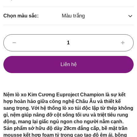
Điểm,
Màu trắng
Chọn màu sắc:
huyện
Liên hệ
Hóc Môn,
Nệm lò xo Kim Cương Euproject Champion là sự kết
hợp hoàn hảo giữa công nghệ Châu Âu và thiết kế
sang trọng. Với hệ thống lò xo túi độc lập từ thép không
gỉ, nệm giúp nâng đỡ cột sống tối ưu và triệt tiêu rung
TP. HCM
động, mang lại giấc ngủ ngon cho người nằm cạnh.
Sản phẩm sở hữu độ dày 29cm đẳng cấp, bề mặt trần
mousse kết hợp foam tỷ trọng cao tạo độ êm ái, bồng