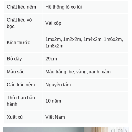
Chất liệu nệm
Hệ thống lò xo túi
Chất liệu vỏ
Vải xốp
bọc
1mx2m, 1m2x2m, 1m4x2m, 1m6x2m,
Kích thước
1m8x2m
Độ dày
29cm
Màu sắc
Màu trắng, be, vàng, xanh, xám
Cấu trúc nệm
Nguyên tấm
Thời hạn bảo
10 năm
hành
Xuất xứ
Việt Nam