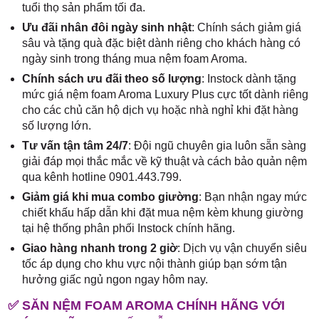
tuổi thọ sản phẩm tối đa.
Ưu đãi nhân đôi ngày sinh nhật
: Chính sách giảm giá
sâu và tặng quà đặc biệt dành riêng cho khách hàng có
ngày sinh trong tháng mua nệm foam Aroma.
Chính sách ưu đãi theo số lượng
: Instock dành tặng
mức giá nệm foam Aroma Luxury Plus cực tốt dành riêng
cho các chủ căn hộ dịch vụ hoặc nhà nghỉ khi đặt hàng
số lượng lớn.
Tư vấn tận tâm 24/7
: Đội ngũ chuyên gia luôn sẵn sàng
giải đáp mọi thắc mắc về kỹ thuật và cách bảo quản nệm
qua kênh hotline 0901.443.799.
Giảm giá khi mua combo giường
: Bạn nhận ngay mức
chiết khấu hấp dẫn khi đặt mua nệm kèm khung giường
tại hệ thống phân phối Instock chính hãng.
Giao hàng nhanh trong 2 giờ
: Dịch vụ vận chuyển siêu
tốc áp dụng cho khu vực nội thành giúp bạn sớm tận
hưởng giấc ngủ ngon ngay hôm nay.
✅ SĂN NỆM FOAM AROMA CHÍNH HÃNG VỚI