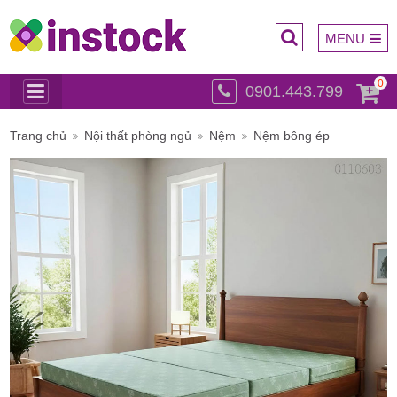
MENU
0
0901.443.799
Trụ sở
Trang chủ
Nội thất phòng ngủ
Nệm
Nệm bông ép
chính: