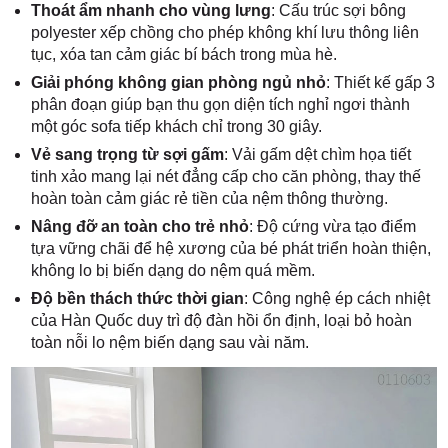
Thoát ẩm nhanh cho vùng lưng
: Cấu trúc sợi bông
polyester xếp chồng cho phép không khí lưu thông liên
tục, xóa tan cảm giác bí bách trong mùa hè.
Giải phóng không gian phòng ngủ nhỏ
: Thiết kế gấp 3
phân đoạn giúp bạn thu gọn diện tích nghỉ ngơi thành
một góc sofa tiếp khách chỉ trong 30 giây.
Vẻ sang trọng từ sợi gấm
: Vải gấm dệt chìm họa tiết
tinh xảo mang lại nét đẳng cấp cho căn phòng, thay thế
hoàn toàn cảm giác rẻ tiền của nệm thông thường.
Nâng đỡ an toàn cho trẻ nhỏ
: Độ cứng vừa tạo điểm
tựa vững chãi để hệ xương của bé phát triển hoàn thiện,
không lo bị biến dạng do nệm quá mềm.
Độ bền thách thức thời gian
: Công nghệ ép cách nhiệt
của Hàn Quốc duy trì độ đàn hồi ổn định, loại bỏ hoàn
toàn nỗi lo nệm biến dạng sau vài năm.