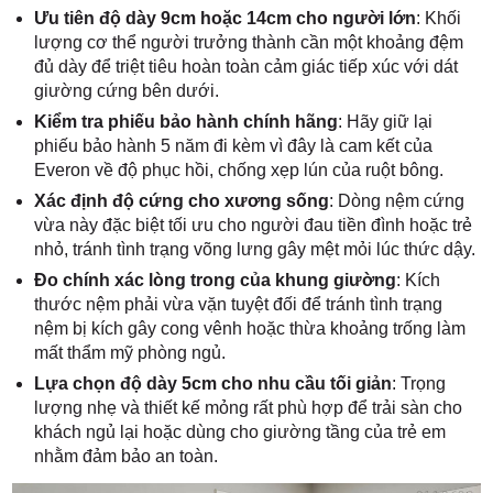
Ưu tiên độ dày 9cm hoặc 14cm cho người lớn
: Khối
lượng cơ thể người trưởng thành cần một khoảng đệm
đủ dày để triệt tiêu hoàn toàn cảm giác tiếp xúc với dát
giường cứng bên dưới.
Kiểm tra phiếu bảo hành chính hãng
: Hãy giữ lại
phiếu bảo hành 5 năm đi kèm vì đây là cam kết của
Everon về độ phục hồi, chống xẹp lún của ruột bông.
Xác định độ cứng cho xương sống
: Dòng nệm cứng
vừa này đặc biệt tối ưu cho người đau tiền đình hoặc trẻ
nhỏ, tránh tình trạng võng lưng gây mệt mỏi lúc thức dậy.
Đo chính xác lòng trong của khung giường
: Kích
thước nệm phải vừa vặn tuyệt đối để tránh tình trạng
nệm bị kích gây cong vênh hoặc thừa khoảng trống làm
mất thẩm mỹ phòng ngủ.
Lựa chọn độ dày 5cm cho nhu cầu tối giản
: Trọng
lượng nhẹ và thiết kế mỏng rất phù hợp để trải sàn cho
khách ngủ lại hoặc dùng cho giường tầng của trẻ em
nhằm đảm bảo an toàn.