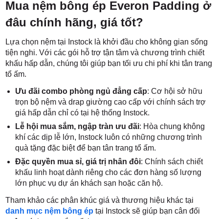
Mua nệm bông ép Everon Padding ở
đâu chính hãng, giá tốt?
Lựa chọn nệm tại Instock là khởi đầu cho không gian sống
tiện nghi. Với các gói hỗ trợ tận tâm và chương trình chiết
khấu hấp dẫn, chúng tôi giúp bạn tối ưu chi phí khi tân trang
tổ ấm.
Ưu đãi combo phòng ngủ đẳng cấp
: Cơ hội sở hữu
trọn bộ nệm và drap giường cao cấp với chính sách trợ
giá hấp dẫn chỉ có tại hệ thống Instock.
Lễ hội mua sắm, ngập tràn ưu đãi
: Hòa chung không
khí các dịp lễ lớn, Instock luôn có những chương trình
quà tặng đặc biệt để bạn tân trang tổ ấm.
Đặc quyền mua sỉ, giá trị nhân đôi
: Chính sách chiết
khấu linh hoạt dành riêng cho các đơn hàng số lượng
lớn phục vụ dự án khách sạn hoặc căn hộ.
Tham khảo các phân khúc giá và thương hiệu khác tại
danh mục nệm bông ép
tại Instock sẽ giúp bạn cân đối