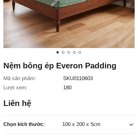
3/6D, ấp
Tiền Lân,
Nệm bông ép Everon Padding
Mã sản phẩm:
SKU0110603
xã Bà
Lượt xem:
180
Liên hệ
100 x 200 x 5cm
Chọn kích thước: