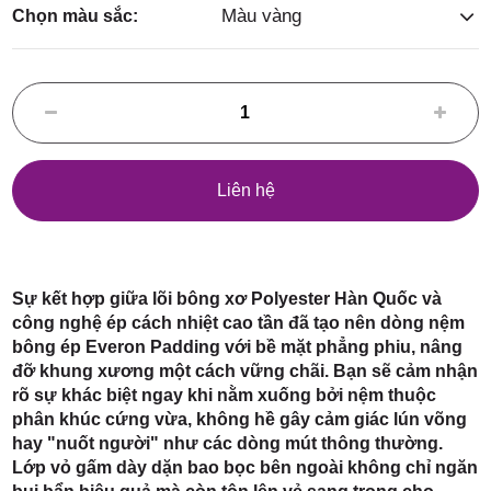
Điểm,
Màu vàng
Chọn màu sắc:
huyện
Liên hệ
Hóc Môn,
Sự kết hợp giữa lõi bông xơ Polyester Hàn Quốc và
công nghệ ép cách nhiệt cao tần đã tạo nên dòng nệm
bông ép Everon Padding với bề mặt phẳng phiu, nâng
đỡ khung xương một cách vững chãi. Bạn sẽ cảm nhận
rõ sự khác biệt ngay khi nằm xuống bởi nệm thuộc
phân khúc cứng vừa, không hề gây cảm giác lún võng
TP. HCM
hay "nuốt người" như các dòng mút thông thường.
Lớp vỏ gấm dày dặn bao bọc bên ngoài không chỉ ngăn