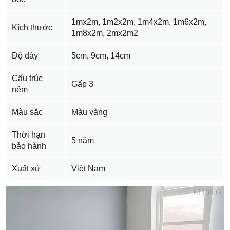
1mx2m, 1m2x2m, 1m4x2m, 1m6x2m,
Kích thước
1m8x2m, 2mx2m2
Độ dày
5cm, 9cm, 14cm
Cấu trúc
Gấp 3
nệm
Màu sắc
Màu vàng
Thời hạn
5 năm
bảo hành
Xuất xứ
Việt Nam