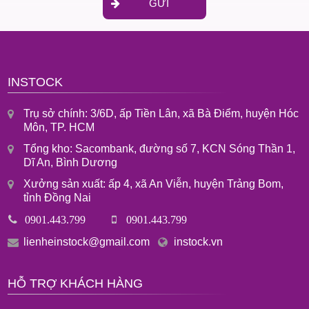
GỬI
INSTOCK
Trụ sở chính: 3/6D, ấp Tiền Lân, xã Bà Điểm, huyện Hóc
Môn, TP. HCM
Tổng kho: Sacombank, đường số 7, KCN Sóng Thần 1,
Dĩ An, Bình Dương
Xưởng sản xuất: ấp 4, xã An Viễn, huyện Trảng Bom,
tỉnh Đồng Nai
0901.443.799
0901.443.799
lienheinstock@gmail.com
instock.vn
HỖ TRỢ KHÁCH HÀNG