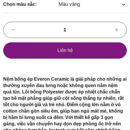
Điểm,
Màu vàng
Chọn màu sắc:
huyện
Liên hệ
Hóc Môn,
Nệm bông ép Everon Ceramic là giải pháp cho những ai
thường xuyên đau lưng hoặc không quen nằm nệm
quá lún. Lõi bông Polyester được ép nhiệt chắc chắn
tạo bề mặt phẳng giúp giữ cột sống thẳng tự nhiên, rất
tốt cho người già và trẻ nhỏ. Điểm cộng lớn nằm ở vỏ
cotton chần gòn siêu êm, giúp bạn ngủ mát mẻ, không
TP. HCM
bị hầm bí lưng suốt cả đêm. Với thiết kế gấp 3 gọn
gàng, việc vận chuyển hay dọn dẹp phòng ốc trở nên