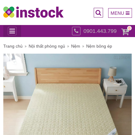
MENU
0
0901.443.799
Trụ sở
Trang chủ
Nội thất phòng ngủ
Nệm
Nệm bông ép
chính: