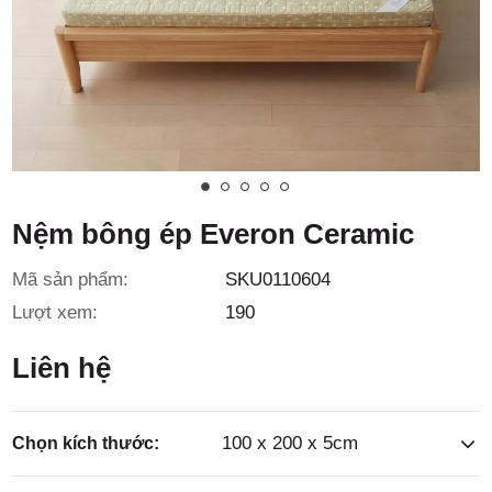
3/6D, ấp
Tiền Lân,
Nệm bông ép Everon Ceramic
Mã sản phẩm:
SKU0110604
xã Bà
Lượt xem:
190
Liên hệ
100 x 200 x 5cm
Chọn kích thước: