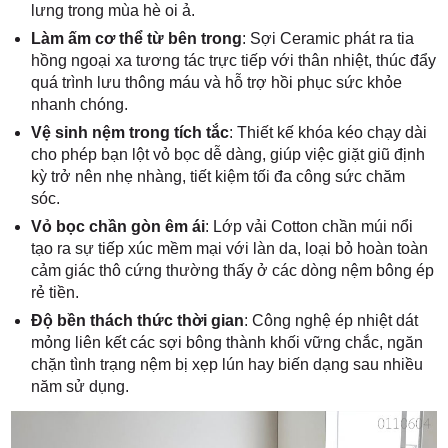
lưng trong mùa hè oi ả.
Làm ấm cơ thể từ bên trong
: Sợi Ceramic phát ra tia
hồng ngoại xa tương tác trực tiếp với thân nhiệt, thúc đẩy
quá trình lưu thông máu và hỗ trợ hồi phục sức khỏe
nhanh chóng.
Vệ sinh nệm trong tích tắc
: Thiết kế khóa kéo chạy dài
cho phép bạn lột vỏ bọc dễ dàng, giúp việc giặt giũ định
kỳ trở nên nhẹ nhàng, tiết kiệm tối đa công sức chăm
sóc.
Vỏ bọc chần gòn êm ái
: Lớp vải Cotton chần múi nổi
tạo ra sự tiếp xúc mềm mại với làn da, loại bỏ hoàn toàn
cảm giác thô cứng thường thấy ở các dòng nệm bông ép
rẻ tiền.
Độ bền thách thức thời gian
: Công nghệ ép nhiệt dát
mỏng liên kết các sợi bông thành khối vững chắc, ngăn
chặn tình trạng nệm bị xẹp lún hay biến dạng sau nhiều
năm sử dụng.