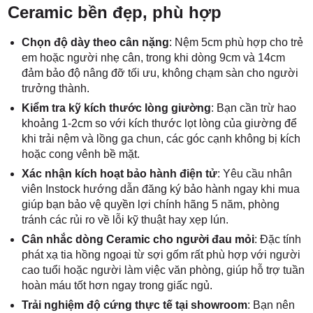
Ceramic bền đẹp, phù hợp
Chọn độ dày theo cân nặng
: Nệm 5cm phù hợp cho trẻ
em hoặc người nhẹ cân, trong khi dòng 9cm và 14cm
đảm bảo độ nâng đỡ tối ưu, không chạm sàn cho người
trưởng thành.
Kiểm tra kỹ kích thước lòng giường
: Bạn cần trừ hao
khoảng 1-2cm so với kích thước lọt lòng của giường để
khi trải nệm và lồng ga chun, các góc cạnh không bị kích
hoặc cong vênh bề mặt.
Xác nhận kích hoạt bảo hành điện tử
: Yêu cầu nhân
viên Instock hướng dẫn đăng ký bảo hành ngay khi mua
giúp bạn bảo vệ quyền lợi chính hãng 5 năm, phòng
tránh các rủi ro về lỗi kỹ thuật hay xẹp lún.
Cân nhắc dòng Ceramic cho người đau mỏi
: Đặc tính
phát xạ tia hồng ngoại từ sợi gốm rất phù hợp với người
cao tuổi hoặc người làm việc văn phòng, giúp hỗ trợ tuần
hoàn máu tốt hơn ngay trong giấc ngủ.
Trải nghiệm độ cứng thực tế tại showroom
: Bạn nên