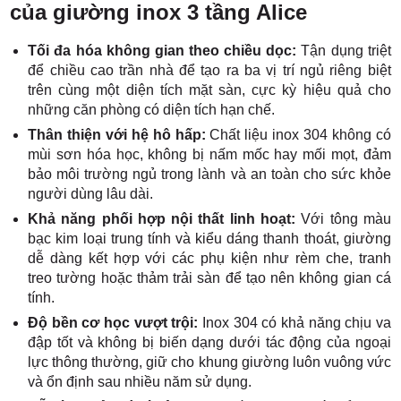
của giường inox 3 tầng Alice
Tối đa hóa không gian theo chiều dọc:
Tận dụng triệt
để chiều cao trần nhà để tạo ra ba vị trí ngủ riêng biệt
trên cùng một diện tích mặt sàn, cực kỳ hiệu quả cho
những căn phòng có diện tích hạn chế.
Thân thiện với hệ hô hấp:
Chất liệu inox 304 không có
mùi sơn hóa học, không bị nấm mốc hay mối mọt, đảm
bảo môi trường ngủ trong lành và an toàn cho sức khỏe
người dùng lâu dài.
Khả năng phối hợp nội thất linh hoạt:
Với tông màu
bạc kim loại trung tính và kiểu dáng thanh thoát, giường
dễ dàng kết hợp với các phụ kiện như rèm che, tranh
treo tường hoặc thảm trải sàn để tạo nên không gian cá
tính.
Độ bền cơ học vượt trội:
Inox 304 có khả năng chịu va
đập tốt và không bị biến dạng dưới tác động của ngoại
lực thông thường, giữ cho khung giường luôn vuông vức
và ổn định sau nhiều năm sử dụng.