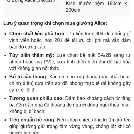
Giường Alice 1m8x2m
Kích thước nệm 180cm x
200cm
Lưu ý quan trọng khi chọn mua giường Alice:
Chọn chất liệu phù hợp:
Ưu tiên Inox 304 để chống gỉ
vĩnh viễn hoặc Inox 201 để tối ưu chi phí mà vẫn đảm
bảo độ cứng cáp.
Tùy biến thẩm mỹ:
Lựa chọn bề mặt BA/2B sáng tự
nhiên hoặc mạ PVD, sơn tĩnh điện hiện đại để hài hòa
với không gian nội thất.
Bố trí cầu thang:
Xác định hướng thang (trái, phải hoặc
chính diện) dựa trên sơ đồ phòng thực tế để không gây
cản trở lối đi.
Tương quan chiều cao:
Đảm bảo khoảng cách từ tầng
ba đến trần nhà đủ thoáng để người dùng ngồi thoải mái,
không bị bí bách.
Tiêu chuẩn bề rộng:
Nên chọn chiều rộng từ 1m trở lên
giúp giường giữ trọng tâm vững vàng, chống lật khi có
người leo trèo.