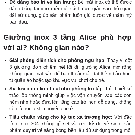
Dễ dàng bảo trì và tân trang:
Bề mặt inox có thể được
đánh bóng lại như mới một cách đơn giản sau thời gian
dài sử dụng, giúp sản phẩm luôn giữ được vẻ thẩm mỹ
ban đầu.
Giường inox 3 tầng Alice phù hợp
với ai? Không gian nào?
Giải phóng diện tích cho phòng ngủ hẹp:
Thay vì đặt
3 giường đơn chiếm hết lối đi, giường Alice mở rộng
không gian mặt sàn để bạn thoải mái đặt thêm bàn học,
tủ quần áo hoặc tạo khu vực vui chơi cho trẻ.
Sự lựa chọn linh hoạt cho phòng trọ tập thể:
Thiết kế
tháo lắp thông minh giúp việc vận chuyển vào các con
hẻm nhỏ hoặc đưa lên tầng cao trở nên dễ dàng, không
còn là nỗi lo khi chuyển chỗ ở.
Tiêu chuẩn vàng cho ký túc xá trường học:
Với đặc
tính inox 304 không gỉ sét và cực kỳ dễ vệ sinh, sản
phẩm duy trì vẻ sáng bóng bền lâu dù sử dụng trong môi