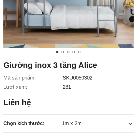
3/6D, ấp
Tiền Lân,
Giường inox 3 tầng Alice
Mã sản phẩm:
SKU0050302
xã Bà
Lượt xem:
281
Liên hệ
1m x 2m
Chọn kích thước: