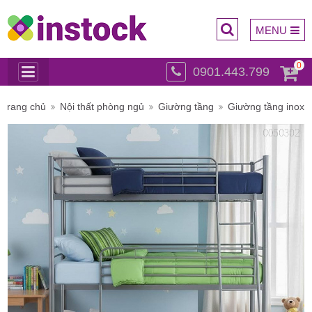
MENU
0
0901.443.799
Trụ sở
Trang chủ
Nội thất phòng ngủ
Giường tầng
Giường tầng inox
chính: