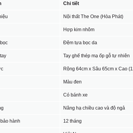
n
Chi tiết
iệu
Nội thất The One (Hòa Phát)
Hợp kim nhôm
 bọc
Đệm tựa bọc da
tay
Tay ghế thép mạ ốp gỗ tự nhiên
ớc
Rộng 64cm x Sâu 65cm x Cao (11
Màu đen
Có bánh xe
ng
Nâng hạ chiều cao và độ ngả
 bảo hành
12 tháng