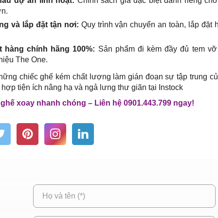
hấu dự án linh hoạt:
Chính sách giá đặc biệt dành riêng ch
ớn.
ng và lắp đặt tận nơi:
Quy trình vận chuyển an toàn, lắp đặt 
t hàng chính hãng 100%:
Sản phẩm đi kèm đầy đủ tem vỡ 
hiệu The One.
ững chiếc ghế kém chất lượng làm gián đoạn sự tập trung củ
 hợp tiện ích nâng hạ và ngả lưng thư giãn tại Instock
ghế xoay nhanh chóng – Liên hệ 0901.443.799 ngay!