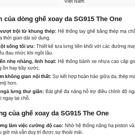
Việt Nam
m của dòng ghế xoay da SG915 The One
vượt trội từ khung thép:
Hệ thống tay ghế bằng thép mạ chắ
 thời gian dài sử dụng.
cột sống tối ưu:
Thiết kế tựa lưng liền khối với các đường may
ểu đau nhức khi ngồi lâu.
ển nhẹ nhàng, linh hoạt:
Hệ thống bánh xe nhựa cao cấp gi
g ồn hay trầy xước.
m không gian nội thất:
Sự kết hợp hoàn hảo giữa da, thép mạ
 mỹ hơn.
ngả lưng thư giãn:
Bát ghế đa năng hỗ trợ điều chỉnh độ ng
i ngay tại chỗ.
ng của ghế xoay da SG915 The One
ờng làm việc cường độ cao:
Nhờ hệ thống nâng hạ piston và 
u giờ mà vẫn duy trì được sự thoải mái.