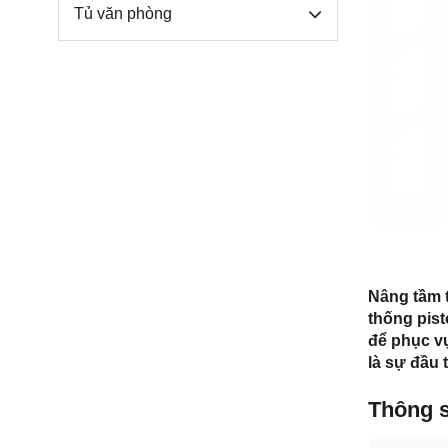
Môn, TP.
Tủ văn phòng
Nâng tầm t
thống pist
để phục vụ
là sự đầu
Thông s