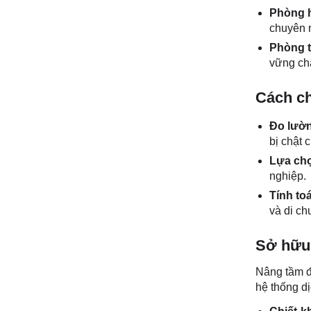
Phòng h
chuyên 
Phòng t
vững ch
Cách ch
Đo lườn
bị chật c
Lựa chọ
nghiệp.
Tính to
và di ch
Sở hữu 
Nâng tầm đ
hệ thống dị