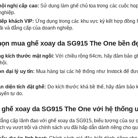
ội nghị cấp cao:
Sử dụng làm ghế chủ tọa trong các cuộc họp 
nghiệp.
iếp khách VIP:
Ứng dụng trong các khu vực ký kết hợp đồng h
ãi và đẳng cấp của doanh nghiệp.
ọn mua ghế xoay da SG915 The One bền đ
g kích thước mặt ngồi:
Với chiều rộng 64cm, hãy đảm bảo gh
hội.
n đại lý uy tín:
Mua hàng tại các hệ thống như Instock để đượ
án diện tích đặt ghế:
Do kích thước khá bề thế, hãy đảm bảo 
uyển tự do.
ghế xoay da SG915 The One với hệ thống ưu 
ẳng cấp lãnh đạo với ghế xoay da SG915, biểu tượng của sự qu
ch vụ vượt trội và chính sách ưu đãi hấp dẫn dành riêng cho q