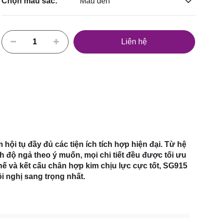
Chọn màu sắc:
Màu đen
Liên hệ
ội tụ đầy đủ các tiện ích tích hợp hiện đại. Từ hệ
h độ ngả theo ý muốn, mọi chi tiết đều được tối ưu
hế và kết cấu chân hợp kim chịu lực cực tốt, SG915
 nghị sang trọng nhất.