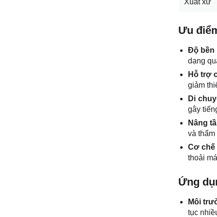
Xuất xứ
Ưu điể
Độ bền 
dạng qua
Hỗ trợ 
giảm thi
Di chuy
gây tiến
Nâng tầ
và thẩm
Cơ chế 
thoải má
Ứng dụ
Môi trư
tục nhiề