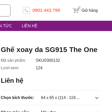
0
0901.443.799
Giỏ hàng
IN TỨC
LIÊN HỆ
 ấp Tiền
Ghế xoay da SG915 The One
Mã sản phẩm:
SKU0300132
Lượt xem:
124
uyện Hóc
Liên hệ
Chọn kích thước:
64 x 65 x (114 - 119.5)cm