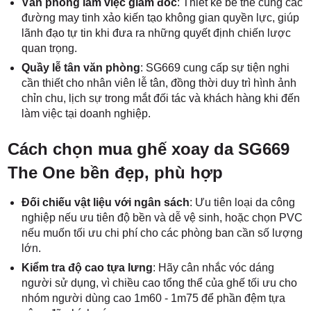
Văn phòng làm việc giám đốc
: Thiết kế bề thế cùng các
đường may tinh xảo kiến tạo không gian quyền lực, giúp
lãnh đạo tự tin khi đưa ra những quyết định chiến lược
quan trọng.
Quầy lễ tân văn phòng
: SG669 cung cấp sự tiện nghi
cần thiết cho nhân viên lễ tân, đồng thời duy trì hình ảnh
chỉn chu, lịch sự trong mắt đối tác và khách hàng khi đến
làm việc tại doanh nghiệp.
Cách chọn mua ghế xoay da SG669
The One bền đẹp, phù hợp
Đối chiếu vật liệu với ngân sách
: Ưu tiên loại da công
nghiệp nếu ưu tiên độ bền và dễ vệ sinh, hoặc chọn PVC
nếu muốn tối ưu chi phí cho các phòng ban cần số lượng
lớn.
Kiểm tra độ cao tựa lưng
: Hãy cân nhắc vóc dáng
người sử dụng, vì chiều cao tổng thể của ghế tối ưu cho
nhóm người dùng cao 1m60 - 1m75 để phần đệm tựa