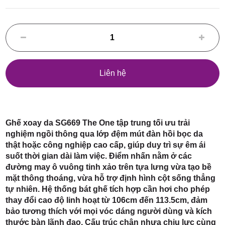
Điểm,
huyện
Liên hệ
Hóc Môn,
Ghế xoay da SG669 The One tập trung tối ưu trải
nghiệm ngồi thông qua lớp đệm mút đàn hồi bọc da
thật hoặc công nghiệp cao cấp, giúp duy trì sự êm ái
suốt thời gian dài làm việc. Điểm nhấn nằm ở các
đường may ô vuông tinh xảo trên tựa lưng vừa tạo bề
mặt thông thoáng, vừa hỗ trợ định hình cột sống thẳng
tự nhiên. Hệ thống bát ghế tích hợp cần hơi cho phép
TP. HCM
thay đổi cao độ linh hoạt từ 106cm đến 113.5cm, đảm
bảo tương thích với mọi vóc dáng người dùng và kích
thước bàn lãnh đạo. Cấu trúc chân nhựa chịu lực cùng