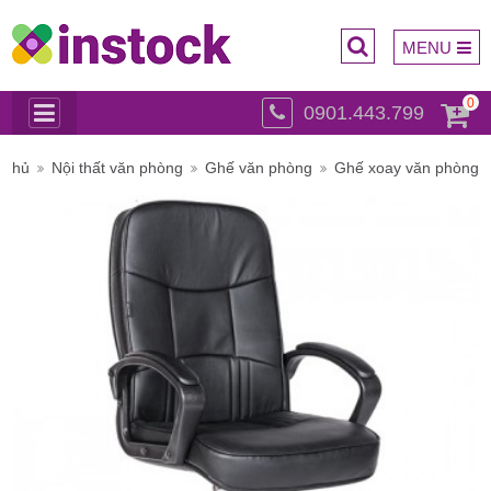
MENU
0
0901.443.799
Trụ sở
 chủ
Nội thất văn phòng
Ghế văn phòng
Ghế xoay văn phòng
chính: