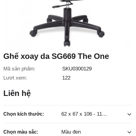
3/6D, ấp
Tiền Lân,
Ghế xoay da SG669 The One
Mã sản phẩm:
SKU0300129
Lượt xem:
122
xã Bà
Liên hệ
62 x 67 x 106 - 113.5cm
Chọn kích thước:
Màu đen
Chọn màu sắc: