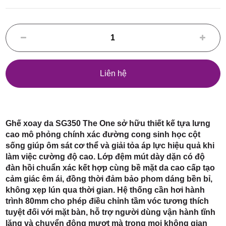
Điểm,
huyện
Liên hệ
Hóc Môn,
Ghế xoay da SG350 The One sở hữu thiết kế tựa lưng
cao mô phỏng chính xác đường cong sinh học cột
sống giúp ôm sát cơ thể và giải tỏa áp lực hiệu quả khi
làm việc cường độ cao. Lớp đệm mút dày dặn có độ
đàn hồi chuẩn xác kết hợp cùng bề mặt da cao cấp tạo
cảm giác êm ái, đồng thời đảm bảo phom dáng bền bỉ,
không xẹp lún qua thời gian. Hệ thống cần hơi hành
TP. HCM
trình 80mm cho phép điều chỉnh tầm vóc tương thích
tuyệt đối với mặt bàn, hỗ trợ người dùng vận hành tĩnh
lặng và chuyển động mượt mà trong mọi không gian