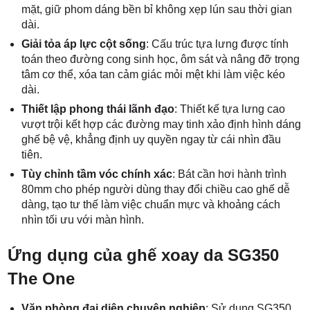
mặt, giữ phom dáng bền bỉ không xẹp lún sau thời gian
dài.
Giải tỏa áp lực cột sống
: Cấu trúc tựa lưng được tính
toán theo đường cong sinh học, ôm sát và nâng đỡ trọng
tâm cơ thể, xóa tan cảm giác mỏi mệt khi làm việc kéo
dài.
Thiết lập phong thái lãnh đạo
: Thiết kế tựa lưng cao
vượt trội kết hợp các đường may tinh xảo định hình dáng
ghế bệ vệ, khẳng định uy quyền ngay từ cái nhìn đầu
tiên.
Tùy chỉnh tầm vóc chính xác
: Bát cần hơi hành trình
80mm cho phép người dùng thay đổi chiều cao ghế dễ
dàng, tạo tư thế làm việc chuẩn mực và khoảng cách
nhìn tối ưu với màn hình.
Ứng dụng của ghế xoay da SG350
The One
Văn phòng đại diện chuyên nghiệp
: Sử dụng SG350