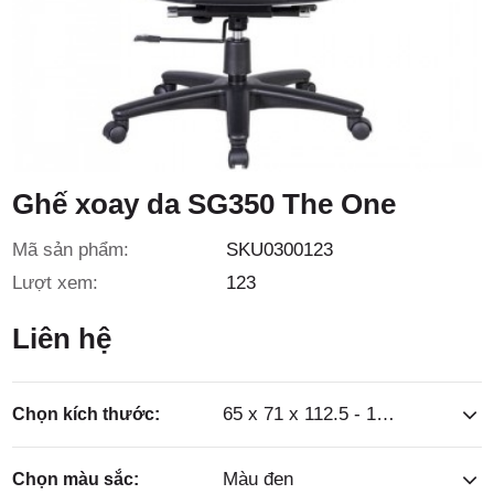
3/6D, ấp
Tiền Lân,
Ghế xoay da SG350 The One
Mã sản phẩm:
SKU0300123
Lượt xem:
123
xã Bà
Liên hệ
65 x 71 x 112.5 - 120.5cm
Chọn kích thước:
Màu đen
Chọn màu sắc: