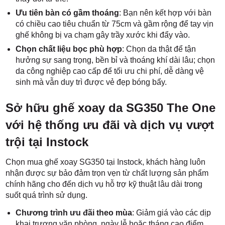
Ưu tiên bàn có gầm thoáng
: Bạn nên kết hợp với bàn
có chiều cao tiêu chuẩn từ 75cm và gầm rộng để tay vịn
ghế không bị va chạm gây trầy xước khi đẩy vào.
Chọn chất liệu bọc phù hợp
: Chọn da thật để tận
hưởng sự sang trọng, bền bỉ và thoáng khí dài lâu; chọn
da công nghiệp cao cấp để tối ưu chi phí, dễ dàng vệ
sinh mà vẫn duy trì được vẻ đẹp bóng bẩy.
Sở hữu ghế xoay da SG350 The One
với hệ thống ưu đãi và dịch vụ vượt
trội tại Instock
Chọn mua ghế xoay SG350 tại Instock, khách hàng luôn
nhận được sự bảo đảm trọn vẹn từ chất lượng sản phẩm
chính hãng cho đến dịch vụ hỗ trợ kỹ thuật lâu dài trong
suốt quá trình sử dụng.
Chương trình ưu đãi theo mùa
: Giảm giá vào các dịp
khai trương văn phòng, ngày lễ hoặc tháng cao điểm,