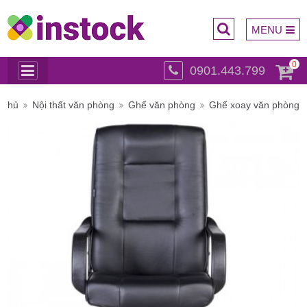
MENU
0
0901.443.799
Trụ sở
 chủ
Nội thất văn phòng
Ghế văn phòng
Ghế xoay văn phòng
chính: