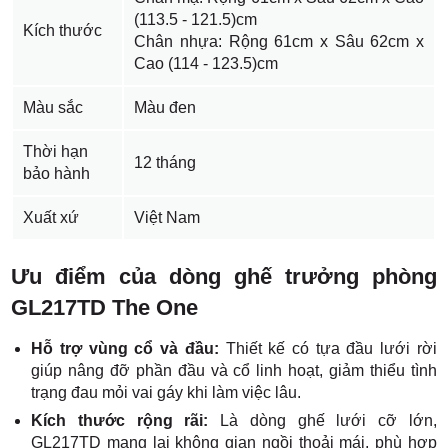
(113.5 - 121.5)cm
Kích thước
Chân nhựa: Rộng 61cm x Sâu 62cm x
Cao (114 - 123.5)cm
Màu sắc
Màu đen
Thời hạn
12 tháng
bảo hành
Xuất xứ
Việt Nam
Ưu điểm của dòng ghế trưởng phòng
GL217TD The One
Hỗ trợ vùng cổ và đầu:
Thiết kế có tựa đầu lưới rời
giúp nâng đỡ phần đầu và cổ linh hoạt, giảm thiểu tình
trạng đau mỏi vai gáy khi làm việc lâu.
Kích thước rộng rãi:
Là dòng ghế lưới cỡ lớn,
GL217TD mang lại không gian ngồi thoải mái, phù hợp