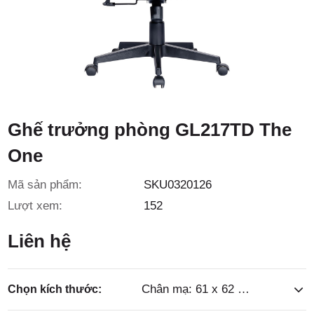
3/6D, ấp
Tiền Lân,
Ghế trưởng phòng GL217TD The
One
Mã sản phẩm:
SKU0320126
xã Bà
Lượt xem:
152
Liên hệ
Chân mạ: 61 x 62 x (113.5 - 121.5)cm
Chọn kích thước: