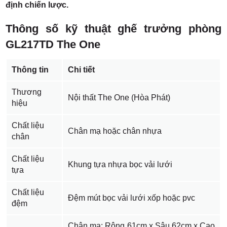
định chiến lược.
Thông số kỹ thuật ghế trưởng phòng
GL217TD The One
Thông tin
Chi tiết
Thương
Nội thất The One (Hòa Phát)
hiệu
Chất liệu
Chân mạ hoặc chân nhựa
chân
Chất liệu
Khung tựa nhựa bọc vải lưới
tựa
Chất liệu
Đệm mút bọc vải lưới xốp hoặc pvc
đệm
Chân mạ: Rộng 61cm x Sâu 62cm x Cao