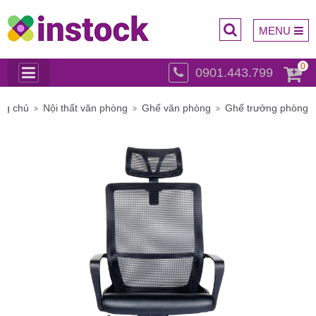
MENU
0
0901.443.799
Trụ sở
ng chủ
Nội thất văn phòng
Ghế văn phòng
Ghế trưởng phòng
chính: