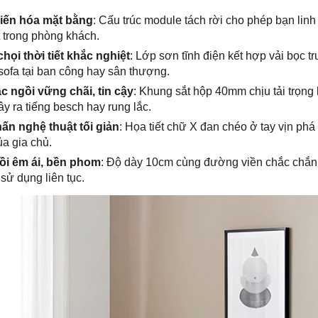
iến hóa mặt bằng
: Cấu trúc module tách rời cho phép bạn linh
 trong phòng khách.
họi thời tiết khắc nghiệt
: Lớp sơn tĩnh điện kết hợp vải bọc 
sofa tại ban công hay sân thượng.
c ngồi vững chãi, tin cậy
: Khung sắt hộp 40mm chịu tải trọng 
y ra tiếng besch hay rung lắc.
ấn nghệ thuật tối giản
: Họa tiết chữ X đan chéo ở tay vịn ph
ủa gia chủ.
i êm ái, bền phom
: Độ dày 10cm cùng đường viền chắc chắn 
 sử dụng liên tục.