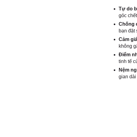
Tự do b
góc chết
Chống c
bạn đặt 
Cảm giá
không gâ
Điểm nh
tinh tế c
Nệm ngồ
gian dài