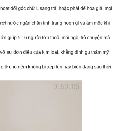
 hoạt đổi góc chữ L sang trái hoặc phải để hóa giải mọi
trượt nước ngăn chặn tình trạng hoen gỉ và ẩm mốc khi
lớn giúp 5 - 6 người lớn thoải mái ngồi trò chuyện mà
á vỡ sự đơn điệu của kim loại, khẳng định gu thẩm mỹ
giữ cho nệm không bị xẹp lún hay biến dạng sau thời