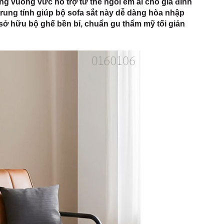
g vuông vức hỗ trợ tư thế ngồi êm ái cho gia đình
rung tính giúp bộ sofa sắt này dễ dàng hòa nhập
 sở hữu bộ ghế bền bỉ, chuẩn gu thẩm mỹ tối giản