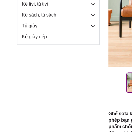
Môn, TP.
Kệ tivi, tủ tivi
Kệ sách, tủ sách
Tủ giày
Kệ giày dép
Ghế sofa k
phép bạn g
phẩm chống