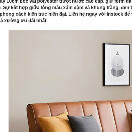
y 10cm bọc vải polyester trượt nước cao cấp, giữ form dán
i. Sự kết hợp giữa tông màu xám đậm và khung trắng, đen t
phong cách kiến trúc hiện đại. Liên hệ ngay với Instock để
á xưởng ưu đãi nhất.