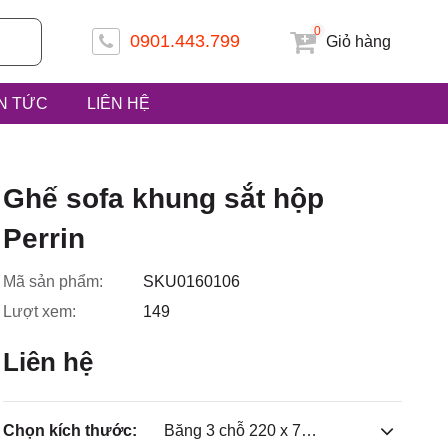
0
0901.443.799
Giỏ hàng
IN TỨC
LIÊN HỆ
 ấp Tiền
Ghế sofa khung sắt hộp
Perrin
Mã sản phẩm:
SKU0160106
uyện Hóc
Lượt xem:
149
Liên hệ
Chọn kích thước:
Băng 3 chỗ 220 x 70 x 65cm