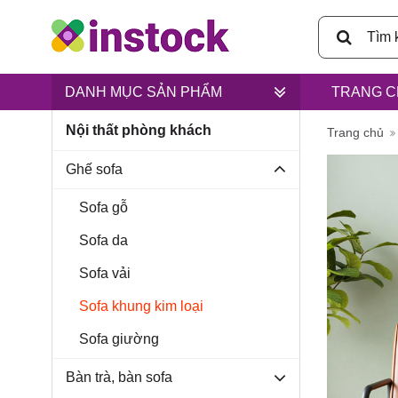
DANH MỤC SẢN PHẨM
TRANG C
Nội thất phòng khách
Trụ sở ch
Trang chủ
Ghế sofa
Sofa gỗ
Sofa da
Lân, xã B
Sofa vải
Sofa khung kim loại
Sofa giường
Bàn trà, bàn sofa