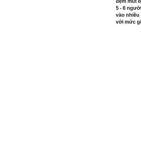
đệm mút dà
5 - 6 ngườ
vào nhiều 
với mức gi