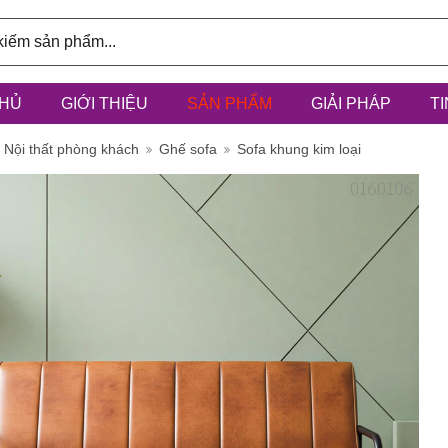
HỦ
GIỚI THIỆU
SẢN PHẨM
GIẢI PHÁP
T
ính: 3/6D,
Nội thất phòng khách
Ghế sofa
Sofa khung kim loại
à Điểm, h