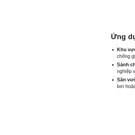
Ứng dụ
Khu vực
chống gi
Sảnh ch
nghiệp v
Sân vườ
bơi hoặc