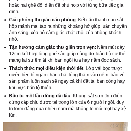
hoặc hai ghế đối diện để phù hợp với từng bữa tiệc gia
đình.
Giải phóng thị giác căn phòng
: Kết cấu thanh nan sắt
hộp mảnh mai tạo ra những khoảng hở giúp luân chuyển
ánh sáng, xóa bỏ cảm giác chật chội của phòng khách
nhỏ.
Tận hưởng cảm giác thư giãn trọn vẹn
: Nệm mút dày
12cm kết hợp lòng ghế sâu giúp nâng đỡ toàn bộ cơ thể,
mang lại sự êm ái khi bạn ngồi tựa hay nằm đọc sách.
Thách thức mọi điều kiện thời tiết
: Lớp vải bọc trượt
nước bền bỉ ngăn chặn chất lỏng thấm vào nệm, bảo vệ
sản phẩm luôn sạch sẽ ngay cả khi đặt tại ban công hay
khu vực bán lộ thiên.
Đầu tư một lần dùng dài lâu
: Khung sắt sơn tĩnh điện
cứng cáp chịu được tải trọng lớn của 6 người ngồi, duy
trì form dáng qua nhiều năm mà không lo mối mọt hay xệ
lún.