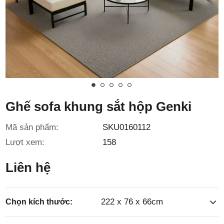
3/6D, ấp
Tiền Lân,
Ghế sofa khung sắt hộp Genki
Mã sản phẩm:
SKU0160112
xã Bà
Lượt xem:
158
Liên hệ
222 x 76 x 66cm
Chọn kích thước: