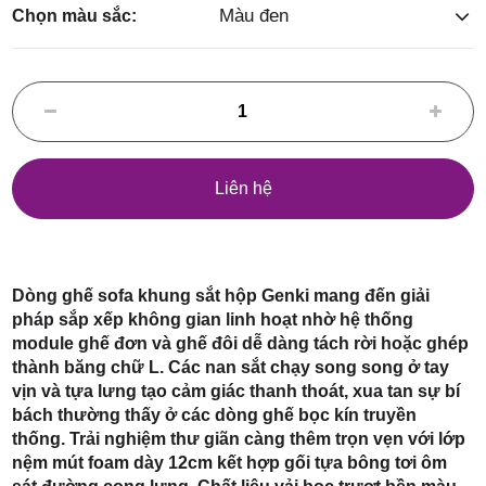
Điểm,
Màu đen
Chọn màu sắc:
huyện
Liên hệ
Hóc Môn,
Dòng ghế sofa khung sắt hộp Genki mang đến giải
pháp sắp xếp không gian linh hoạt nhờ hệ thống
module ghế đơn và ghế đôi dễ dàng tách rời hoặc ghép
thành băng chữ L. Các nan sắt chạy song song ở tay
vịn và tựa lưng tạo cảm giác thanh thoát, xua tan sự bí
bách thường thấy ở các dòng ghế bọc kín truyền
TP. HCM
thống. Trải nghiệm thư giãn càng thêm trọn vẹn với lớp
nệm mút foam dày 12cm kết hợp gối tựa bông tơi ôm