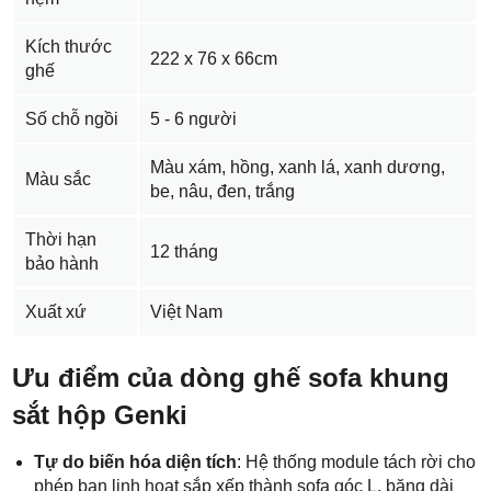
Kích thước
222 x 76 x 66cm
ghế
Số chỗ ngồi
5 - 6 người
Màu xám, hồng, xanh lá, xanh dương,
Màu sắc
be, nâu, đen, trắng
Thời hạn
12 tháng
bảo hành
Xuất xứ
Việt Nam
Ưu điểm của dòng ghế sofa khung
sắt hộp Genki
Tự do biến hóa diện tích
: Hệ thống module tách rời cho
phép bạn linh hoạt sắp xếp thành sofa góc L, băng dài