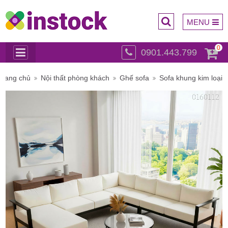
MENU
0
0901.443.799
Trụ sở
Trang chủ
Nội thất phòng khách
Ghế sofa
Sofa khung kim loại
chính: