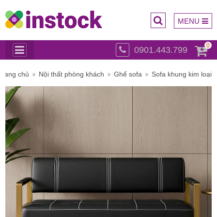
MENU
0
0901.443.799
Trụ sở
Trang chủ
Nội thất phòng khách
Ghế sofa
Sofa khung kim loại
chính: