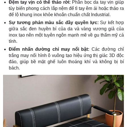
Đệm tay vịn có thể tháo rời:
Phần bọc da tay vịn giúp
tùy biến phong cách lắp nệm để tì tay êm ái hoặc tháo ra
để lộ khung inox khỏe khoắn chuẩn chất Industrial.
Sự tương phản màu sắc đầy quyền lực:
Sự kết hợp
giữa sắc đen huyền bí của da và vàng vương giả của
inox tạo nên một tuyên ngôn mạnh mẽ về gu thẩm mỹ cá
tính.
Điểm nhấn đường chỉ may nổi bật:
Các đường chỉ
trắng may nổi hình ô vuông tạo hiệu ứng thị giác 3D độc
đáo, giúp bề mặt ghế luôn thoáng khí và không bị bí
bách.