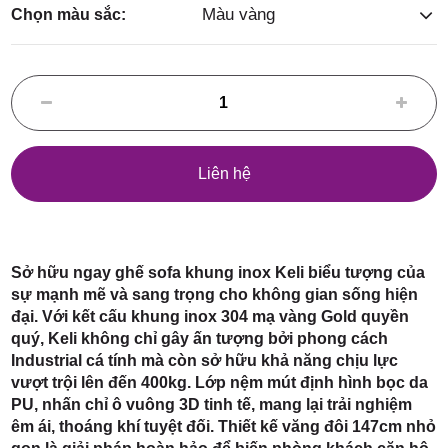
Điểm,
Màu vàng
Chọn màu sắc:
huyện
Liên hệ
Hóc Môn,
Sở hữu ngay ghế sofa khung inox Keli biểu tượng của
sự mạnh mẽ và sang trọng cho không gian sống hiện
đại. Với kết cấu khung inox 304 mạ vàng Gold quyền
quý, Keli không chỉ gây ấn tượng bởi phong cách
Industrial cá tính mà còn sở hữu khả năng chịu lực
vượt trội lên đến 400kg. Lớp nệm mút định hình bọc da
TP. HCM
PU, nhấn chỉ ô vuông 3D tinh tế, mang lại trải nghiệm
êm ái, thoáng khí tuyệt đối. Thiết kế văng đôi 147cm nhỏ