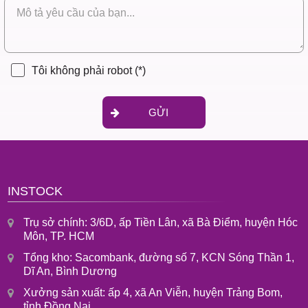
Tôi không phải robot
(*)
GỬI
INSTOCK
Trụ sở chính: 3/6D, ấp Tiền Lân, xã Bà Điểm, huyện Hóc
Môn, TP. HCM
Tổng kho: Sacombank, đường số 7, KCN Sóng Thần 1,
Dĩ An, Bình Dương
Xưởng sản xuất: ấp 4, xã An Viễn, huyện Trảng Bom,
tỉnh Đồng Nai