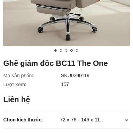
3/6D, ấp
Tiền Lân,
Ghế giám đốc BC11 The One
Mã sản phẩm:
SKU0290119
xã Bà
Lượt xem:
157
Liên hệ
72 x 76 - 146 x 116 - 122cm
Chọn kích thước: