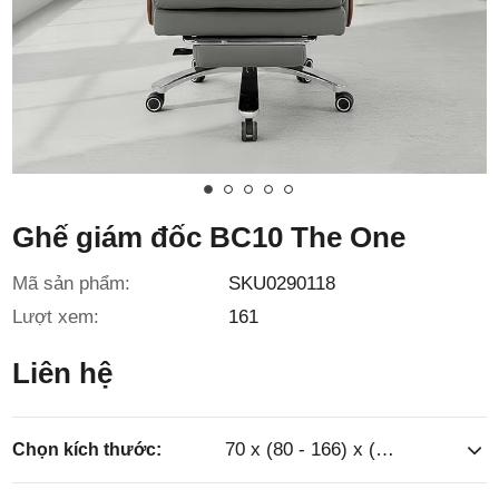
3/6D, ấp
Tiền Lân,
Ghế giám đốc BC10 The One
Mã sản phẩm:
SKU0290118
xã Bà
Lượt xem:
161
Liên hệ
70 x (80 - 166) x (122 - 126)cm
Chọn kích thước: