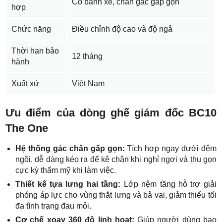
Có bánh xe, chân gác gấp gọn
hợp
Chức năng
Điều chỉnh độ cao và độ ngả
Thời hạn bảo
12 tháng
hành
Xuất xứ
Việt Nam
Ưu điểm của dòng ghế giám đốc BC10
The One
Hệ thống gác chân gấp gọn:
Tích hợp ngay dưới đệm
ngồi, dễ dàng kéo ra để kê chân khi nghỉ ngơi và thu gọn
cực kỳ thẩm mỹ khi làm việc.
Thiết kế tựa lưng hai tầng:
Lớp nệm tầng hỗ trợ giải
phóng áp lực cho vùng thắt lưng và bả vai, giảm thiểu tối
đa tình trạng đau mỏi.
Cơ chế xoay 360 độ linh hoạt:
Giúp người dùng bao