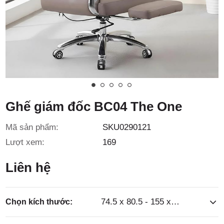
3/6D, ấp
Tiền Lân,
Ghế giám đốc BC04 The One
Mã sản phẩm:
SKU0290121
xã Bà
Lượt xem:
169
Liên hệ
74.5 x 80.5 - 155 x 124.5 - 132.5cm
Chọn kích thước: