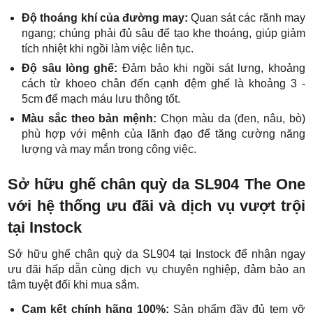
Độ thoáng khí của đường may:
Quan sát các rãnh may
ngang; chúng phải đủ sâu để tạo khe thoáng, giúp giảm
tích nhiệt khi ngồi làm việc liên tục.
Độ sâu lòng ghế:
Đảm bảo khi ngồi sát lưng, khoảng
cách từ khoeo chân đến cạnh đệm ghế là khoảng 3 -
5cm để mạch máu lưu thông tốt.
Màu sắc theo bản mệnh:
Chọn màu da (đen, nâu, bò)
phù hợp với mệnh của lãnh đạo để tăng cường năng
lượng và may mắn trong công việc.
Sở hữu ghế chân quỳ da SL904 The One
với hệ thống ưu đãi và dịch vụ vượt trội
tại Instock
Sở hữu ghế chân quỳ da SL904 tại Instock để nhận ngay
ưu đãi hấp dẫn cùng dịch vụ chuyên nghiệp, đảm bảo an
tâm tuyệt đối khi mua sắm.
Cam kết chính hãng 100%:
Sản phẩm đầy đủ tem vỡ