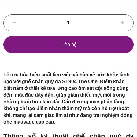
Điểm,
huyện
Liên hệ
Hóc Môn,
Tối ưu hóa hiệu suất làm việc và bảo vệ sức khỏe lãnh
đạo với ghế chân quỳ da SL904 The One. Điểm khác
biệt nằm ở thiết kế tựa lưng cao ôm sát cột sống cùng
đệm mút đúc dày dặn, giúp giảm thiểu mệt mỏi trong
những buổi họp kéo dài. Các đường may phân tầng
không chỉ tạo điểm nhấn thẩm mỹ mà còn hỗ trợ thoát
khí, mang lại cảm giác êm ái như đang trải nghiệm dòng
TP. HCM
ghế massage cao cấp.
Thông số kỹ thuật ghế chân quỳ da