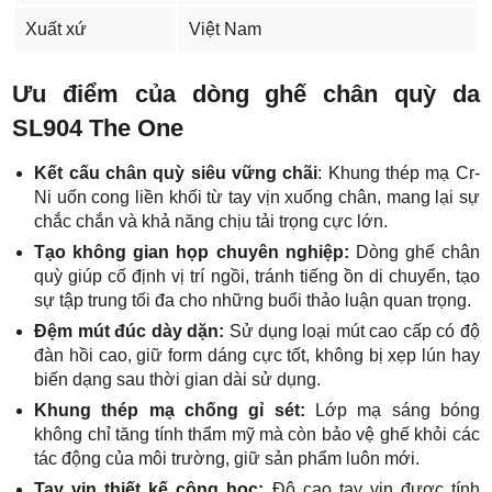
Xuất xứ
Việt Nam
Ưu điểm của dòng ghế chân quỳ da
SL904 The One
Kết cấu chân quỳ siêu vững chãi
: Khung thép mạ Cr-
Ni uốn cong liền khối từ tay vịn xuống chân, mang lại sự
chắc chắn và khả năng chịu tải trọng cực lớn.
Tạo không gian họp chuyên nghiệp:
Dòng ghế chân
quỳ giúp cố định vị trí ngồi, tránh tiếng ồn di chuyển, tạo
sự tập trung tối đa cho những buổi thảo luận quan trọng.
Đệm mút đúc dày dặn:
Sử dụng loại mút cao cấp có độ
đàn hồi cao, giữ form dáng cực tốt, không bị xẹp lún hay
biến dạng sau thời gian dài sử dụng.
Khung thép mạ chống gỉ sét:
Lớp mạ sáng bóng
không chỉ tăng tính thẩm mỹ mà còn bảo vệ ghế khỏi các
tác động của môi trường, giữ sản phẩm luôn mới.
Tay vịn thiết kế công học:
Độ cao tay vịn được tính