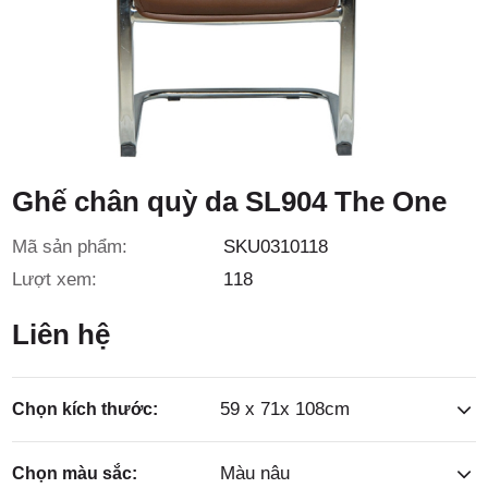
3/6D, ấp
Tiền Lân,
Ghế chân quỳ da SL904 The One
Mã sản phẩm:
SKU0310118
Lượt xem:
118
xã Bà
Liên hệ
59 x 71x 108cm
Chọn kích thước:
Màu nâu
Chọn màu sắc: