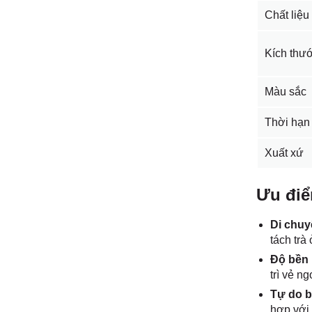
Chất liệu
Kích thư
Màu sắc
Thời hạn
Xuất xứ
Ưu điể
Di chuy
tách trà
Độ bền 
trì vẻ n
Tự do bà
hợp với 