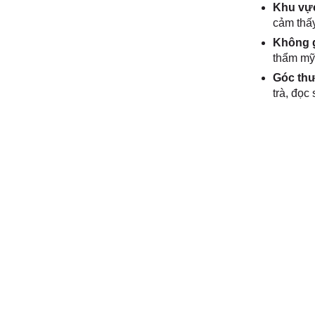
Khu vực
cảm thấy
Không g
thẩm mỹ 
Góc thư
trà, đọc