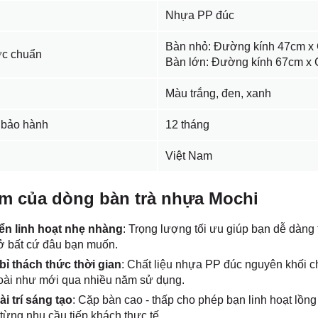
Nhựa PP đúc
Bàn nhỏ: Đường kính 47cm x
ớc chuẩn
Bàn lớn: Đường kính 67cm x
Màu trắng, đen, xanh
 bảo hành
12 tháng
Việt Nam
m của dòng bàn trà nhựa Mochi
ển linh hoạt nhẹ nhàng
: Trọng lượng tối ưu giúp bạn dễ dàng 
 ở bất cứ đâu bạn muốn.
bỉ thách thức thời gian
: Chất liệu nhựa PP đúc nguyên khối ch
goài như mới qua nhiều năm sử dụng.
i trí sáng tạo
: Cặp bàn cao - thấp cho phép bạn linh hoạt lồng
từng nhu cầu tiếp khách thực tế.