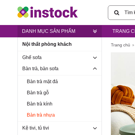
DANH MỤC SẢN PHẨM
TRANG C
Nội thất phòng khách
Trụ sở ch
Trang chủ
Ghế sofa
Bàn trà, bàn sofa
Bàn trà mặt đá
Lân, xã B
Bàn trà gỗ
Bàn trà kính
Bàn trà nhựa
Kệ tivi, tủ tivi