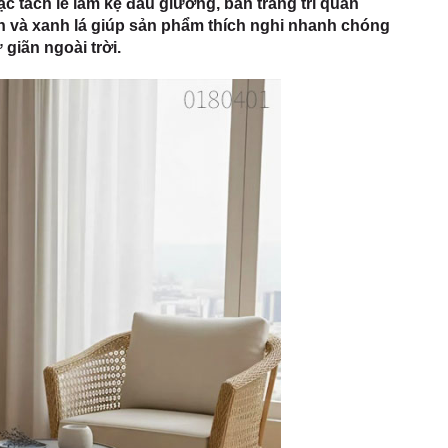
c tách lẻ làm kệ đầu giường, bàn trang trí quán
đen và xanh lá giúp sản phẩm thích nghi nhanh chóng
giãn ngoài trời.