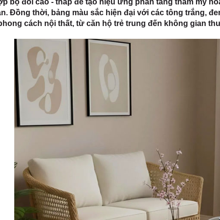
ợp bộ đôi cao - thấp để tạo hiệu ứng phân tầng thẩm mỹ hoặ
iản. Đồng thời, bảng màu sắc hiện đại với các tông trắng, 
phong cách nội thất, từ căn hộ trẻ trung đến không gian thư 