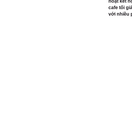
hoạt kết h
cafe tối g
với nhiều 