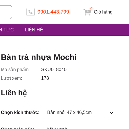
0
0901.443.799
Giỏ hàng
IN TỨC
LIÊN HỆ
 ấp Tiền
Bàn trà nhựa Mochi
Mã sản phẩm:
SKU0180401
Lượt xem:
178
uyện Hóc
Liên hệ
Chọn kích thước:
Bàn nhỏ: 47 x 46,5cm