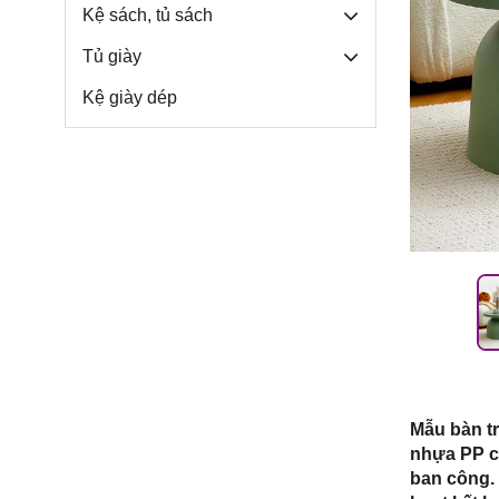
Môn, TP.
Kệ sách, tủ sách
Tủ giày
Kệ giày dép
Mẫu bàn t
nhựa PP ca
ban công. 