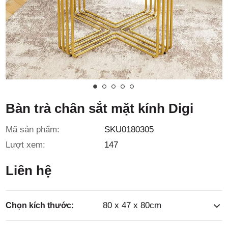
3/6D, ấp
Tiền Lân,
Bàn trà chân sắt mặt kính Digi
Mã sản phẩm:
SKU0180305
xã Bà
Lượt xem:
147
Liên hệ
80 x 47 x 80cm
Chọn kích thước: