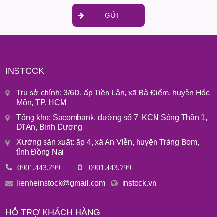
GỬI
INSTOCK
Trụ sở chính: 3/6D, ấp Tiền Lân, xã Bà Điểm, huyện Hóc
Môn, TP. HCM
Tổng kho: Sacombank, đường số 7, KCN Sóng Thần 1,
Dĩ An, Bình Dương
Xưởng sản xuất: ấp 4, xã An Viễn, huyện Trảng Bom,
tỉnh Đồng Nai
0901.443.799
0901.443.799
lienheinstock@gmail.com
instock.vn
HỖ TRỢ KHÁCH HÀNG