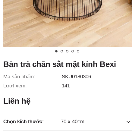
3/6D, ấp
Tiền Lân,
Bàn trà chân sắt mặt kính Bexi
Mã sản phẩm:
SKU0180306
xã Bà
Lượt xem:
141
Liên hệ
70 x 40cm
Chọn kích thước: