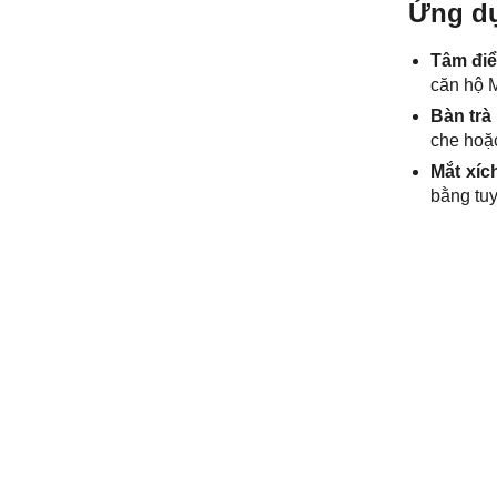
Ứng dụ
Tâm điể
căn hộ 
Bàn trà
che hoặc
Mắt xích
bằng tuy