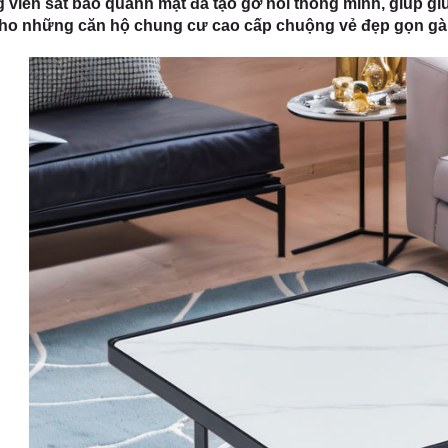
g viền sắt bao quanh mặt đá tạo gờ nổi thông minh, giúp giữ
cho những căn hộ chung cư cao cấp chuộng vẻ đẹp gọn gàn