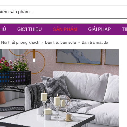
HỦ
GIỚI THIỆU
SẢN PHẨM
GIẢI PHÁP
T
ính: 3/6D,
Nội thất phòng khách
Bàn trà, bàn sofa
Bàn trà mặt đá
à Điểm, h