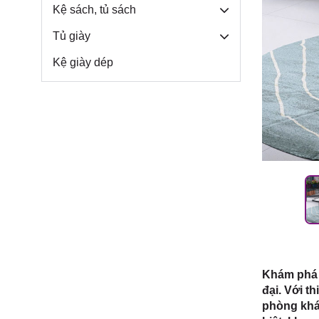
Môn, TP.
Kệ sách, tủ sách
Tủ giày
Kệ giày dép
Khám phá s
đại. Với t
phòng khác