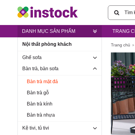
DANH MỤC SẢN PHẨM
TRANG C
Nội thất phòng khách
Trụ sở ch
Trang chủ
Ghế sofa
Bàn trà, bàn sofa
Bàn trà mặt đá
Lân, xã B
Bàn trà gỗ
Bàn trà kính
Bàn trà nhựa
Kệ tivi, tủ tivi