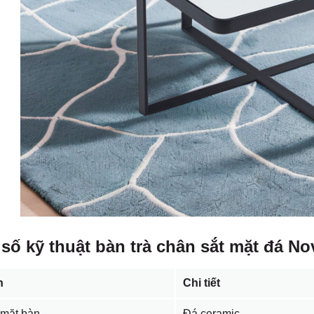
số kỹ thuật bàn trà chân sắt mặt đá No
n
Chi tiết
 mặt bàn
Đá ceramic