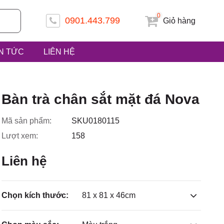
0
0901.443.799
Giỏ hàng
IN TỨC
LIÊN HỆ
 ấp Tiền
Bàn trà chân sắt mặt đá Nova
Mã sản phẩm:
SKU0180115
Lượt xem:
158
uyện Hóc
Liên hệ
Chọn kích thước:
81 x 81 x 46cm