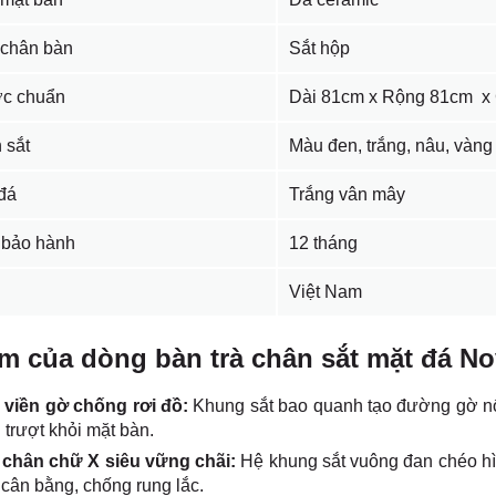
 chân bàn
Sắt hộp
ớc chuẩn
Dài 81cm x Rộng 81cm x
 sắt
Màu đen, trắng, nâu, vàng
đá
Trắng vân mây
 bảo hành
12 tháng
Việt Nam
m của dòng bàn trà chân sắt mặt đá No
ế viền gờ chống rơi đồ:
Khung sắt bao quanh tạo đường gờ nổi 
 trượt khỏi mặt bàn.
 chân chữ X siêu vững chãi:
Hệ khung sắt vuông đan chéo hì
 cân bằng, chống rung lắc.