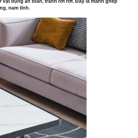
 vật dụng an toàn, tránh rơi rớt. Đây là mảnh ghép
g, nam tính.