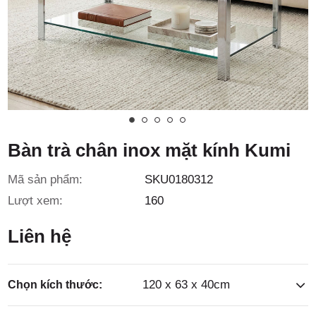
3/6D, ấp
Tiền Lân,
Bàn trà chân inox mặt kính Kumi
Mã sản phẩm:
SKU0180312
xã Bà
Lượt xem:
160
Liên hệ
120 x 63 x 40cm
Chọn kích thước: