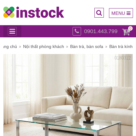
MENU
0
0901.443.799
Trụ sở
rang chủ
Nội thất phòng khách
Bàn trà, bàn sofa
Bàn trà kính
chính: