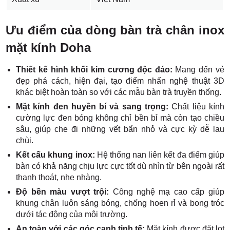
Ưu điểm của dòng bàn trà chân inox
mặt kính Doha
Thiết kế hình khối kim cương độc đáo:
Mang đến vẻ
đẹp phá cách, hiện đại, tạo điểm nhấn nghệ thuật 3D
khác biệt hoàn toàn so với các mẫu bàn trà truyền thống.
Mặt kính đen huyền bí và sang trọng:
Chất liệu kính
cường lực đen bóng không chỉ bền bỉ mà còn tạo chiều
sâu, giúp che đi những vết bẩn nhỏ và cực kỳ dễ lau
chùi.
Kết cấu khung inox:
Hệ thống nan liên kết đa điểm giúp
bàn có khả năng chịu lực cực tốt dù nhìn từ bên ngoài rất
thanh thoát, nhẹ nhàng.
Độ bền màu vượt trội:
Công nghệ mạ cao cấp giúp
khung chân luôn sáng bóng, chống hoen rỉ và bong tróc
dưới tác động của môi trường.
An toàn với các góc cạnh tinh tế:
Mặt kính được đặt lọt