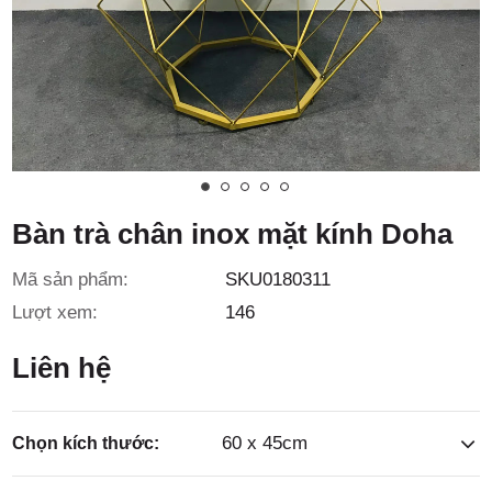
3/6D, ấp
Tiền Lân,
Bàn trà chân inox mặt kính Doha
Mã sản phẩm:
SKU0180311
xã Bà
Lượt xem:
146
Liên hệ
60 x 45cm
Chọn kích thước: