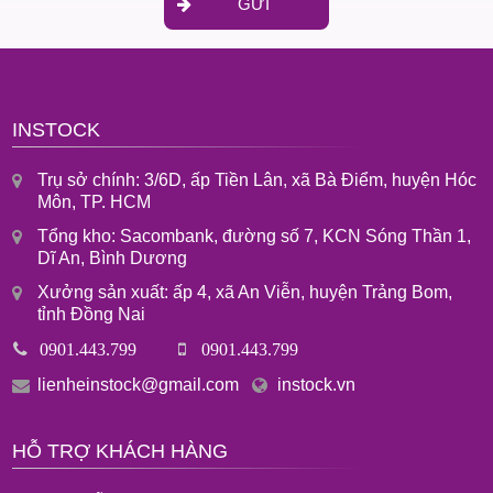
GỬI
INSTOCK
Trụ sở chính: 3/6D, ấp Tiền Lân, xã Bà Điểm, huyện Hóc
Môn, TP. HCM
Tổng kho: Sacombank, đường số 7, KCN Sóng Thần 1,
Dĩ An, Bình Dương
Xưởng sản xuất: ấp 4, xã An Viễn, huyện Trảng Bom,
tỉnh Đồng Nai
0901.443.799
0901.443.799
lienheinstock@gmail.com
instock.vn
HỖ TRỢ KHÁCH HÀNG