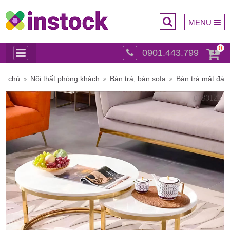
MENU
0
0901.443.799
Trụ sở
ng chủ
Nội thất phòng khách
Bàn trà, bàn sofa
Bàn trà mặt đá
chính: