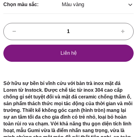
Điểm,
Màu vàng
Chọn màu sắc:
huyện
Liên hệ
Hóc Môn,
Sở hữu sự bền bỉ vĩnh cửu với bàn trà inox mặt đá
Loren từ Instock. Được chế tác từ inox 304 cao cấp
chống gỉ sét tuyệt đối và mặt đá ceramic chống thấm ố,
sản phẩm thách thức mọi tác động của thời gian và môi
trường. Thiết kế không góc cạnh (hình tròn) mang lại
sự an tâm tối đa cho gia đình có trẻ nhỏ, loại bỏ hoàn
TP. HCM
toàn rủi ro va chạm. Với khả năng thu gọn diện tích linh
hoạt, mẫu Gumi vừa là điểm nhấn sang trọng, vừa là