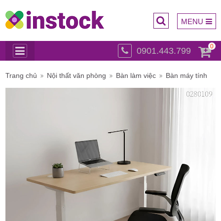
MENU
0
0901.443.799
Trụ sở
Trang chủ
Nội thất văn phòng
Bàn làm việc
Bàn máy tính
chính: