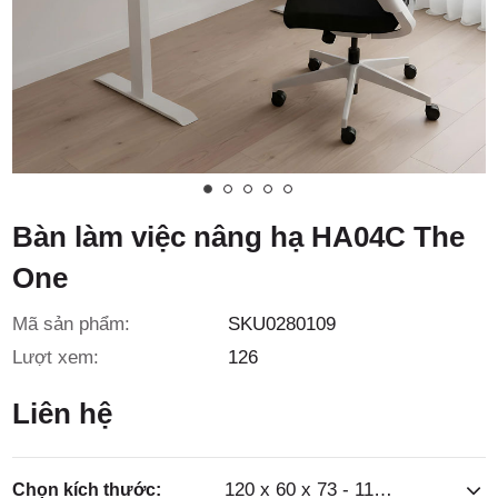
3/6D, ấp
Tiền Lân,
Bàn làm việc nâng hạ HA04C The
One
xã Bà
Mã sản phẩm:
SKU0280109
Lượt xem:
126
Liên hệ
120 x 60 x 73 - 117cm
Chọn kích thước: