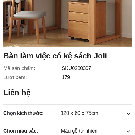
3/6D, ấp
Tiền Lân,
Bàn làm việc có kệ sách Joli
Mã sản phẩm:
SKU0280307
Lượt xem:
179
xã Bà
Liên hệ
120 x 60 x 75cm
Chọn kích thước:
Màu gỗ tự nhiên
Chọn màu sắc: