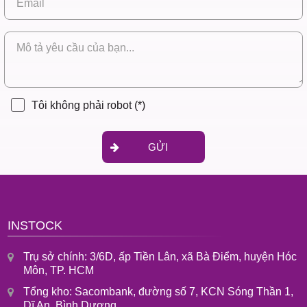
Tôi không phải robot
(*)
GỬI
INSTOCK
Trụ sở chính: 3/6D, ấp Tiền Lân, xã Bà Điểm, huyện Hóc
Môn, TP. HCM
Tổng kho: Sacombank, đường số 7, KCN Sóng Thần 1,
Dĩ An, Bình Dương