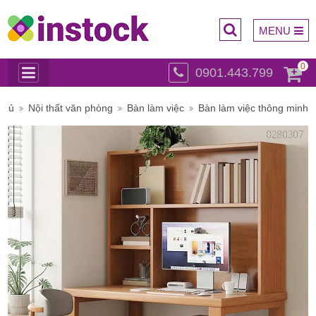
MENU
0
0901.443.799
Trụ sở
chủ
Nội thất văn phòng
Bàn làm việc
Bàn làm việc thông minh
chính: